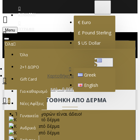
€
EURO
EUR
ΣΎΝΔΕΣΗ
€
Euro
ΕΓΓΡΑΦΉ
Menu
£
Pound Sterling
$
US Dollar
Όλα
Όλα
GREEK
2+1 ΔΩΡΟ
Greek
Καρτοθήκη από δέρμα
Gift Card
English
0 προϊόν(τα) - 0,00€
Για καθαρισμό
ΚΑΡΤΟΘΉΚΗ ΑΠΌ ΔΈΡΜΑ
0
Νέες Αφίξεις
Το καλάθι αγορών είναι άδειο!
Γυναικεία
Ανδρικά