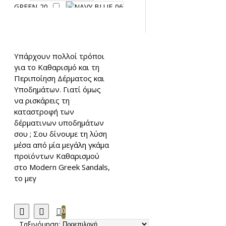
GREEN-20
NAVY BLUE-06
LILA VIOLET-66
RED/RED
BASE-11
Υπάρχουν πολλοί τρόποι
WAX YELLOW-79
για το Καθαρισμό και τη
NEUTRAL-0
Περιποίηση Δέρματος και
DARK
Υποδημάτων. Γιατί όμως
BROWN-6
NAVY-
να ρισκάρεις τη
17
BLACK-18
καταστροφή των
MEDIUM
δέρματινων υποδημάτων
BROWN-39
σου ; Σου δίνουμε τη λύση
COGNAC-49
μέσα από μία μεγάλη γκάμα
προϊόντων Καθαρισμού
στο Modern Greek Sandals,
τo μεγ
0
Ταξινόμηση: