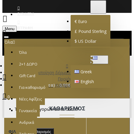
€
EURO
EUR
ΣΎΝΔΕΣΗ
€
Euro
ΕΓΓΡΑΦΉ
Menu
£
Pound Sterling
$
US Dollar
Όλα
Όλα
GREEK
2+1 ΔΩΡΟ
Greek
Περιποίηση δέρματος / Υποδημάτων
Gift Card
Προϊόντα
English
0 προϊόν(τα) - 0,00€
Καθαρισμός
Για καθαρισμό
0
Νέες Αφίξεις
ΚΑΘΑΡΙΣΜΌΣ
Το καλάθι αγορών είναι άδειο!
Γυναικεία
Ανδρικά
ΦΊΛΤΡΑ
Καθαρισμός