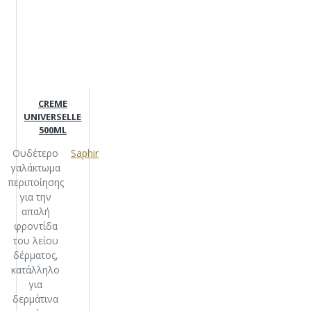
CREME
UNIVERSELLE
500ML
Ουδέτερο
Saphir
γαλάκτωμα
περιποίησης
για την
απαλή
φροντίδα
του λείου
δέρματος,
κατάλληλο
για
δερμάτινα