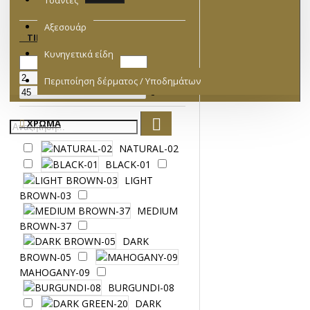
Τσάντες
Αξεσουάρ
ΤΙΜΉ
Κυνηγετικά είδη
€
Περιποίηση δέρματος / Υποδημάτων
€
ΧΡΏΜΑ
NATURAL-02
BLACK-01
LIGHT
BROWN-03
MEDIUM
BROWN-37
DARK
BROWN-05
MAHOGANY-09
BURGUNDI-08
DARK