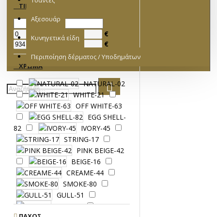
Τσάντες
ΤΙΜΉ
Αξεσουάρ
€
Κυνηγετικά είδη
€
Περιποίηση δέρματος / Υποδημάτων
ΧΡΏΜΑ
NATURAL-02
WHITE-21
OFF WHITE-63
EGG SHELL-
82
IVORY-45
STRING-17
PINK BEIGE-42
BEIGE-16
CREAME-44
SMOKE-80
GULL-51
MIST-99
ΠΆΧΟΣ