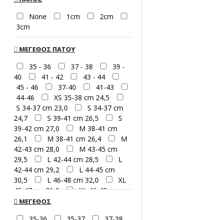
BIRCH-81
MARBLE-60
None
1cm
2cm
LIGHT GREY-13
3cm
ELEPHANT GREY-47
ΜΈΓΕΘΟΣ ΠΆΤΟΥ
GREY-14
35 - 36
37 - 38
39 -
STONE GREY-
40
41 - 42
43 - 44
96
TAUPE
45 - 46
37-40
41-43
GREY-88
MINK-29
44-46
XS 35-38 cm 24,5
DARK GREY-
S 34-37 cm 23,0
S 34-37 cm
15
24,7
S 39-41 cm 26,5
S
ANTHRACITE GREY-31
39-42 cm 27,0
M 38-41 cm
BLACK-01
26,1
M 38-41 cm 26,4
M
GALLETA-18
42-43 cm 28,0
M 43-45 cm
29,5
L 42-44 cm 28,5
L
NATURAL LEATHER-39
42-44 cm 29,2
L 44-45 cm
CARAMEL-92
30,5
L 46-48 cm 32,0
XL
45-47 cm 31,0
XL 46-48 cm
FAWN/FAWN BASE-19
31,5
XL 45-48 cm 32,0
ΜΈΓΕΘΟΣ
(36-37-38) XS
CINNAMON-61
(39-40-41) S
35-36
35-37
37-38