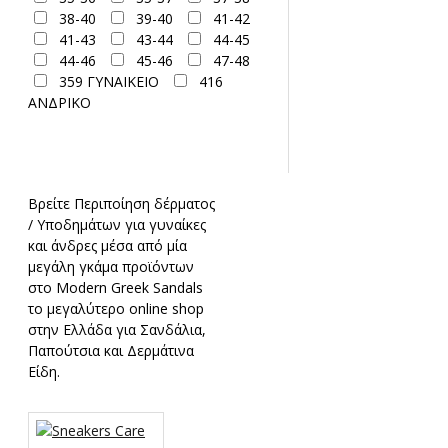
(42-43-44) M
(45-46-47) L
LIGHT
38-40
39-40
41-42
(48-49-50) XL
ΓΥΝΑΙΚΕΙΟ
BROWN-03
BUFF-
41-43
43-44
44-45
35 - 40
ΑΝΤΡΙΚΟ 40 - 46
41
CAMEL-70
44-46
45-46
47-48
36
35
37
38
GABARDINA-56
359 ΓΥΝΑΙΚΕΙΟ
416
39
40
41
42
ΑΝΔΡΙΚΟ
43
44
45
46
BRONZED BROWN-30
47
No.2 38 - 40
(35-37)
S
SMALL
MEDIUM
LIGHT COGNIAC BROWN-78
LARGE
COGNAC
Βρείτε Περιποίηση δέρματος
BROWN-10
/ Υποδημάτων για γυναίκες
CHOCOLATE-98
και άνδρες μέσα από μία
HAZEL-38
μεγάλη γκάμα προϊόντων
MEDIUM
στο Modern Greek Sandals
BROWN-37
τo μεγαλύτερo online shop
BROWN-04
στην Ελλάδα για Σανδάλια,
DARK
Παπούτσια και Δερμάτινα
BROWN-05
Είδη.
BOAR
BROWN-32