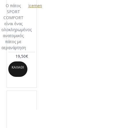
RUSSET
Ο πάτος
Icemen
BROWN-10
SPORT
BORDEAUX-11
COMFORT
RED-12
είναι ένας
PINENEEDLE-13
ολοκληρωμένος
STEEL GRAY-14
ανατομικός
DARK GRAY-
πάτος με
15
αερανάρτηση
MIDNIGHT-16
19,50€
NAVY-17
BLACK-
18
PELICAN-19
ΚΑΛΆΘΙ
BROWN
SUGAR-20
SKY
BLUE-21
DAPHNE BLUE-22
PURPLE-23
ROSE-24
LIGHT
BROWN-29
LEMON-31