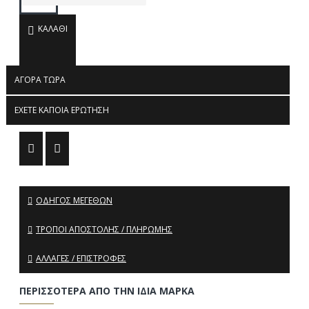
ΚΑΛΆΘΙ
ΑΓΟΡΆ ΤΏΡΑ
ΈΧΕΤΕ ΚΆΠΟΙΑ ΕΡΏΤΗΣΗ
ΟΔΗΓΌΣ ΜΕΓΕΘΏΝ
ΤΡΌΠΟΙ ΑΠΟΣΤΟΛΉΣ / ΠΛΗΡΩΜΉΣ
ΑΛΛΑΓΈΣ / ΕΠΙΣΤΡΟΦΈΣ
ΠΕΡΙΣΣΌΤΕΡΑ ΑΠΌ ΤΗΝ ΊΔΙΑ ΜΆΡΚΑ