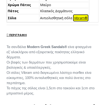
Χρώμα Πάτος
Μαύρο
Πάτος
Κλασικός Δερμάτινος
Σόλα
Αντιολισθητική σόλα
Vibram®
ΠΕΡΙΓΡΑΦΉ
Τα σανδάλια
Modern Greek Sandals®
είνα φτιαγμένα
εξ΄ολοκλήρου από εξαιρετικής ποιότητας ελληνικό
δέρματα.
Οι βαφές των δερμάτων που χρησιμοποιούμε είναι
βιολογικές & υποαλλεργικές.
Οί σόλες Vibram από διογκωμένο λάστιχο morflex είνα
εύκαμπτες, 100% αντιολισθητικές και πολύ άνετες στο
περπάτημα.
Το πάχος της σόλας είναι 1,5cm στο τακούνι και 1cm στο
μπροστινό μέρος.