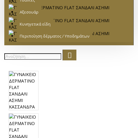
Τσάντες
Αξεσουάρ
Κυνηγετικά είδη
Περιποίηση δέρματος / Υποδημάτων