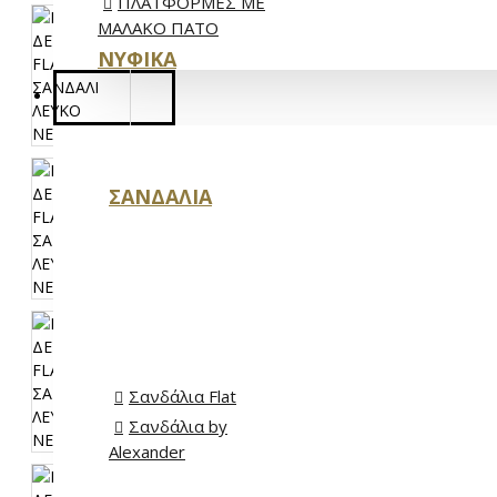
ΠΛΑΤΦΟΡΜΕΣ ΜΕ
ΜΑΛΑΚΟ ΠΑΤΟ
ΝΥΦΙΚΆ
ΑΝΔΡΙΚΆ
ΣΑΝΔΆΛΙΑ
ΜΠΟΤΆΚΙΑ
OXFORDS
Σανδάλια Flat
Σανδάλια by
Alexander