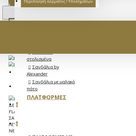
Περιποίηση δέρματος / Υποδημάτων
€
EURO
ΓΥΝΑΙΚΕ
EUR
Σανδάλια Full
Leather
Σανδάλια Flat
Σανδάλια
στολισμένα
Σανδάλια by
ΕΊΣΟΔΟΣ
Alexander
Σανδάλια με μαλακό
ΕΓΓΡΑΦΉ
πάτο
ΠΛΑΤΦΌΡΜΕΣ
ΑΓΑΠΗΜΈΝΑ
0
ΣΎΓΚΡΙΣΗ ΠΡΟΪΌΝΤΩΝ
0