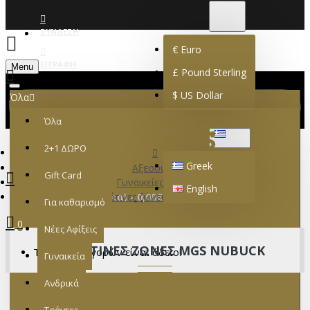
€
EURO
EUR
ΣΎΝΔΕΣΗ
€
Euro
ΕΓΓΡΑΦΉ
Menu
£
Pound Sterling
$
US Dollar
Όλα
Όλα
GREEK
2+1 ΔΩΡΟ
Greek
Αξεσουάρ
Gift Card
Γυναικείες Ζώνες
English
0 προϊόν(τα) - 0,00€
Δερμάτινες ζώνες MGS nubuck
Για καθαρισμό
0
Νέες Αφίξεις
ΔΕΡΜΆΤΙΝΕΣ ΖΏΝΕΣ MGS NUBUCK
Το καλάθι αγορών είναι άδειο!
Γυναικεία
Ανδρικά