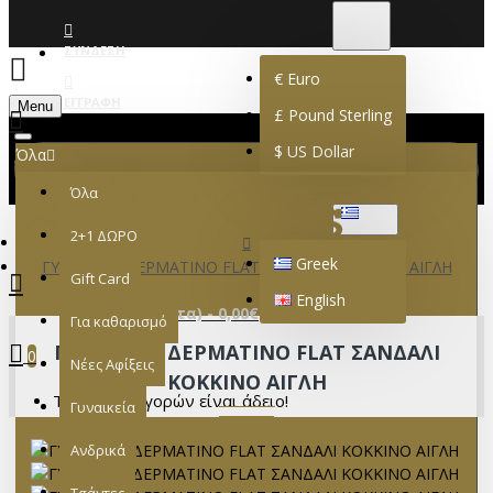
€
EURO
EUR
ΣΎΝΔΕΣΗ
€
Euro
ΕΓΓΡΑΦΉ
Menu
£
Pound Sterling
$
US Dollar
Όλα
Όλα
GREEK
2+1 ΔΩΡΟ
Greek
ΓΥΝΑΙΚΕΙΟ ΔΕΡΜΑΤΙΝΟ FLAT ΣΑΝΔΑΛΙ ΚΟΚΚΙΝΟ ΑΙΓΛΗ
Gift Card
English
0 προϊόν(τα) - 0,00€
Για καθαρισμό
ΓΥΝΑΙΚΕΙΟ ΔΕΡΜΑΤΙΝΟ FLAT ΣΑΝΔΑΛΙ
0
Νέες Αφίξεις
ΚΟΚΚΙΝΟ ΑΙΓΛΗ
Το καλάθι αγορών είναι άδειο!
Γυναικεία
Ανδρικά