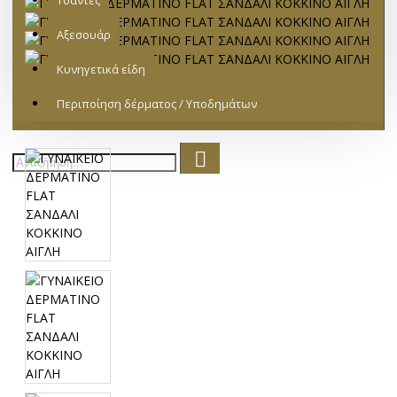
Τσάντες
Αξεσουάρ
Κυνηγετικά είδη
Περιποίηση δέρματος / Υποδημάτων