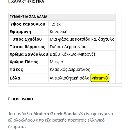
ΧΑΡΑΚΤΗΡΙΣΤΙΚΆ
ΓΥΝΑΙΚΕΊΑ ΣΑΝΔΆΛΙΑ
Ύψος τακουνιού
1,5 εκ.
Εφαρμογή
Κανονική
Τύπος Σχεδίου
Μία φάσα με κοτσίδα και δάχτυλο
Τύπος δέρματος
Γνήσιο Δέρμα Νάπα
Χρώμα Σανδαλιού
Βαθύ Κόκκινο-Μπρονζέ
Χρώμα Πάτος
Μαύρο
Πάτος
Κλασικός Δερμάτινος
Σόλα
Αντιολισθητική σόλα
Vibram®
ΠΕΡΙΓΡΑΦΉ
Τα σανδάλια
Modern Greek Sandals®
είνα φτιαγμένα
εξ΄ολοκλήρου από εξαιρετικής ποιότητας ελληνικό
δέρματα.