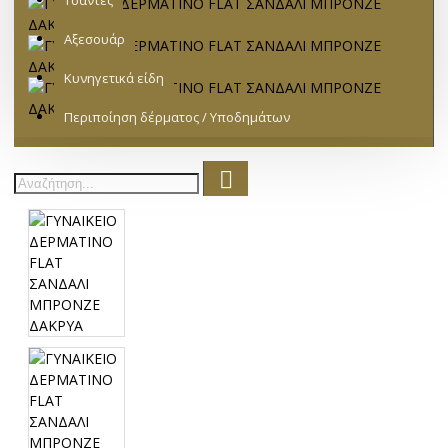
Τσάντες
Αξεσουάρ
Κυνηγετικά είδη
Περιποίηση δέρματος / Υποδημάτων