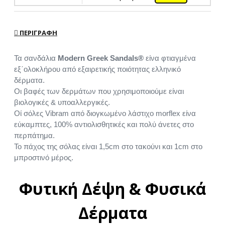
ΠΕΡΙΓΡΑΦΉ
Τα σανδάλια
Modern Greek Sandals®
είνα φτιαγμένα
εξ΄ολοκλήρου από εξαιρετικής ποιότητας ελληνικό
δέρματα.
Οι βαφές των δερμάτων που χρησιμοποιούμε είναι
βιολογικές & υποαλλεργικές.
Οί σόλες Vibram από διογκωμένο λάστιχο morflex είνα
εύκαμπτες, 100% αντιολισθητικές και πολύ άνετες στο
περπάτημα.
Το πάχος της σόλας είναι 1,5cm στο τακούνι και 1cm στο
μπροστινό μέρος.
Φυτική Δέψη & Φυσικά
Δέρματα