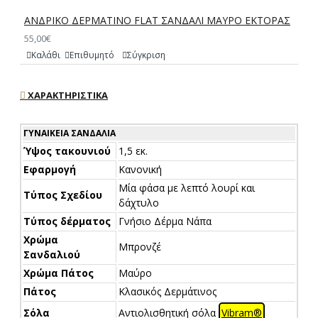
ΑΝΔΡΙΚΟ ΔΕΡΜΑΤΙΝΟ FLAT ΣΑΝΔΑΛΙ ΜΑΥΡΟ ΕΚΤΟΡΑΣ
55,00€
Καλάθι
Επιθυμητό
Σύγκριση
ΧΑΡΑΚΤΗΡΙΣΤΙΚΆ
ΓΥΝΑΙΚΕΊΑ ΣΑΝΔΆΛΙΑ
Ύψος τακουνιού
1,5 εκ.
Εφαρμογή
Κανονική
Μία φάσα με λεπτό λουρί και
Τύπος Σχεδίου
δάχτυλο
Τύπος δέρματος
Γνήσιο Δέρμα Νάπα
Χρώμα
Μπρονζέ
Σανδαλιού
Χρώμα Πάτος
Μαύρο
Πάτος
Κλασικός Δερμάτινος
Σόλα
Αντιολισθητική σόλα
Vibram®