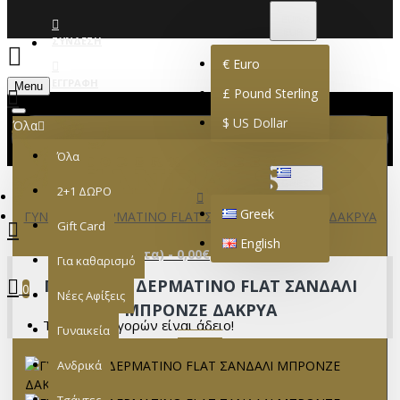
€
EURO
EUR
ΣΎΝΔΕΣΗ
€
Euro
ΕΓΓΡΑΦΉ
Menu
£
Pound Sterling
$
US Dollar
Όλα
Όλα
GREEK
2+1 ΔΩΡΟ
Greek
ΓΥΝΑΙΚΕΙΟ ΔΕΡΜΑΤΙΝΟ FLAT ΣΑΝΔΑΛΙ ΜΠΡΟΝΖΕ ΔΑΚΡΥΑ
Gift Card
English
0 προϊόν(τα) - 0,00€
Για καθαρισμό
ΓΥΝΑΙΚΕΙΟ ΔΕΡΜΑΤΙΝΟ FLAT ΣΑΝΔΑΛΙ
0
Νέες Αφίξεις
ΜΠΡΟΝΖΕ ΔΑΚΡΥΑ
Το καλάθι αγορών είναι άδειο!
Γυναικεία
Ανδρικά