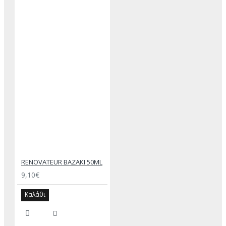
RENOVATEUR ΒΑΖΑΚΙ 50ML
9,10€
Καλάθι