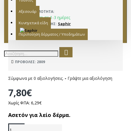
Τσάντες
Αξεσουάρ
ΔΙΑΘΕΣΙΜΌΤΗΤΑ:
Παράδοση σε 1-3 ημέρες
Κυνηγετικά είδη
Saphir
ΚΑΤΑΣΚΕΥΑΣΤΉΣ:
15281005
ΜΟΝΤΈΛΟ:
Περιποίηση δέρματος / Υποδημάτων
ΠΡΟΒΟΛΈΣ: 2809
Σύμφωνα με 0 αξιολογήσεις.
-
Γράψτε μια αξιολόγηση
7,80€
Χωρίς ΦΠΑ: 6,29€
Ασετόν για λείο δέρμα.