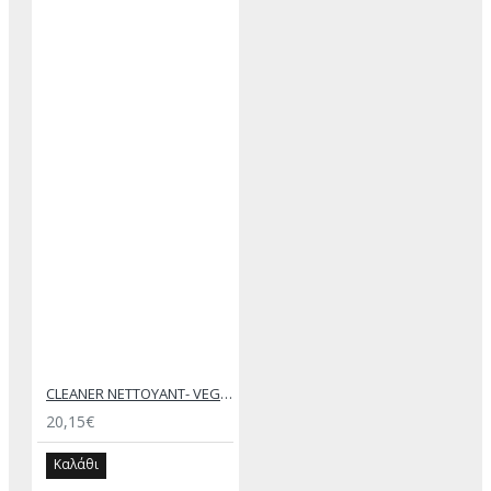
CLEANER NETTOYANT- VEGETAL ORIGIN – SAPHIR MEDAILLE D’OR
20,15€
Καλάθι