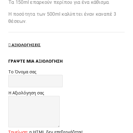
Τα 150ml επαρκούν περίπου για ένα κάθισμα.
Η ποσότητα των 500ml καλύπτει έναν καναπέ 3
θέσεων.
ΑΞΙΟΛΟΓΉΣΕΙΣ
ΓΡΆΨΤΕ ΜΙΑ ΑΞΙΟΛΌΓΗΣΗ
Το Όνομα σας
Η Αξιολόγηση σας
Σημείωση:
η HTML δεν επεξεργάζεται!