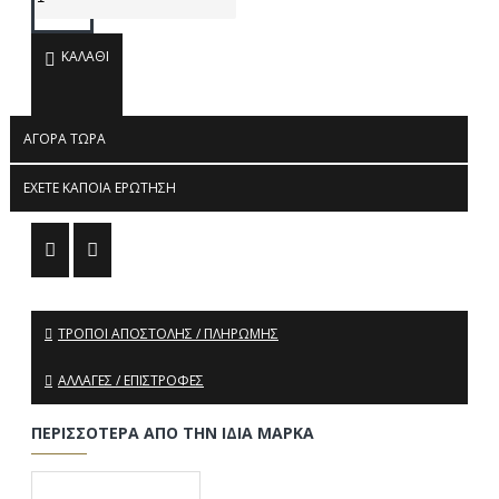
ΚΑΛΆΘΙ
ΑΓΟΡΆ ΤΏΡΑ
ΈΧΕΤΕ ΚΆΠΟΙΑ ΕΡΏΤΗΣΗ
ΤΡΌΠΟΙ ΑΠΟΣΤΟΛΉΣ / ΠΛΗΡΩΜΉΣ
ΑΛΛΑΓΈΣ / ΕΠΙΣΤΡΟΦΈΣ
ΠΕΡΙΣΣΌΤΕΡΑ ΑΠΌ ΤΗΝ ΊΔΙΑ ΜΆΡΚΑ