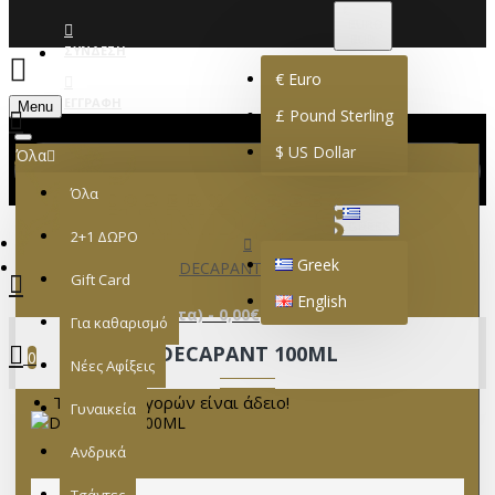
€
EURO
EUR
ΣΎΝΔΕΣΗ
€
Euro
ΕΓΓΡΑΦΉ
Menu
£
Pound Sterling
$
US Dollar
Όλα
Όλα
GREEK
2+1 ΔΩΡΟ
Greek
DECAPANT 100ML
Gift Card
English
0 προϊόν(τα) - 0,00€
Για καθαρισμό
DECAPANT 100ML
0
Νέες Αφίξεις
Το καλάθι αγορών είναι άδειο!
Γυναικεία
Ανδρικά