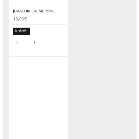
JUVACUIR CREME 75ML
13,00€
Καλάθι