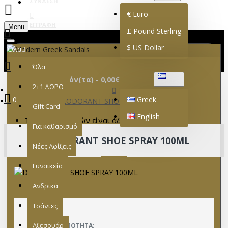
ΣΎΝΔΕΣΗ
€
Euro
ΕΓΓΡΑΦΉ
Menu
£
Pound Sterling
$
US Dollar
Όλα
Όλα
0 προϊόν(τα) - 0,00€
GREEK
2+1 ΔΩΡΟ
0
Greek
DEODORANT SHOE SPRAY 100ML
Gift Card
English
Το καλάθι αγορών είναι άδειο!
Για καθαρισμό
DEODORANT SHOE SPRAY 100ML
Νέες Αφίξεις
Γυναικεία
Ανδρικά
Τσάντες
Αξεσουάρ
ΔΙΑΘΕΣΙΜΌΤΗΤΑ: