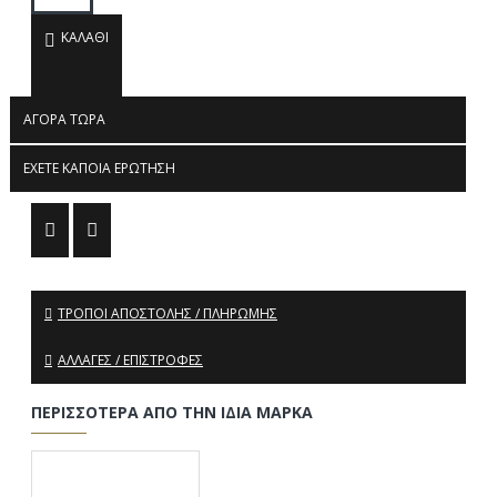
ΚΑΛΆΘΙ
ΑΓΟΡΆ ΤΏΡΑ
ΈΧΕΤΕ ΚΆΠΟΙΑ ΕΡΏΤΗΣΗ
ΤΡΌΠΟΙ ΑΠΟΣΤΟΛΉΣ / ΠΛΗΡΩΜΉΣ
ΑΛΛΑΓΈΣ / ΕΠΙΣΤΡΟΦΈΣ
ΠΕΡΙΣΣΌΤΕΡΑ ΑΠΌ ΤΗΝ ΊΔΙΑ ΜΆΡΚΑ