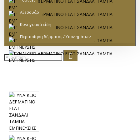
Τσάντες
Αξεσουάρ
Κυνηγετικά είδη
Περιποίηση δέρματος / Υποδημάτων