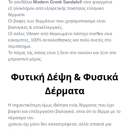
Τα σανδάλια
Modern Greek Sandals®
είνα φτιαγμένα
εξ΄ολοκλήρου από εξαιρετικής ποιότητας ελληνικό
δέρματα.
Οι βαφές των δερμάτων που χρησιμοποιούμε είναι
βιολογικές & υποαλλεργικές.
Οί σόλες Vibram από διογκωμένο λάστιχο morflex είνα
εύκαμπτες, 100% αντιολισθητικές και πολύ άνετες στο
περπάτημα.
Το πάχος της σόλας είναι 1,5cm στο τακούνι και 1cm στο
μπροστινό μέρος.
Φυτική Δέψη & Φυσικά
Δέρματα
Η σημαντικότερη όμως ιδιότητα ενός δέρματος που έχει
βαφτεί και επεξεργαστεί βιολογικά, είναι ότι το δέρμα με το
πέρασμα του
χρόνου όχι μόνο δεν καταστρέφεται, αλλά αποκτά μια