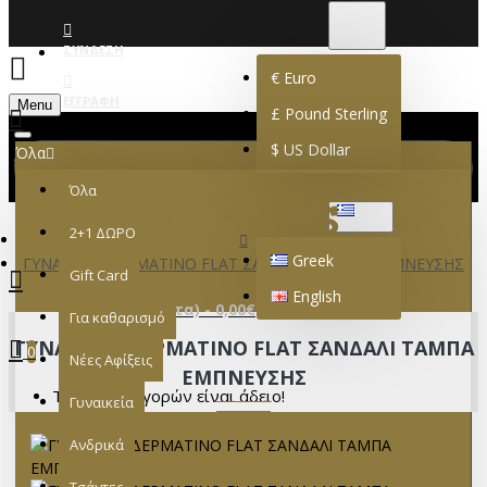
€
EURO
EUR
ΣΎΝΔΕΣΗ
€
Euro
ΕΓΓΡΑΦΉ
Menu
£
Pound Sterling
$
US Dollar
Όλα
Όλα
GREEK
2+1 ΔΩΡΟ
Greek
ΓΥΝΑΙΚΕΙΟ ΔΕΡΜΑΤΙΝΟ FLAT ΣΑΝΔΑΛΙ ΤΑΜΠΑ ΕΜΠΝΕΥΣΗΣ
Gift Card
English
0 προϊόν(τα) - 0,00€
Για καθαρισμό
ΓΥΝΑΙΚΕΙΟ ΔΕΡΜΑΤΙΝΟ FLAT ΣΑΝΔΑΛΙ ΤΑΜΠΑ
0
Νέες Αφίξεις
ΕΜΠΝΕΥΣΗΣ
Το καλάθι αγορών είναι άδειο!
Γυναικεία
Ανδρικά