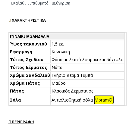
Καλάθι
Επιθυμητό
Σύγκριση
ΧΑΡΑΚΤΗΡΙΣΤΙΚΆ
ΓΥΝΑΙΚΕΊΑ ΣΑΝΔΆΛΙΑ
Ύψος τακουνιού
1,5 εκ.
Εφαρμογή
Κανονική
Τύπος Σχεδίου
Φάσα με λεπτό λουράκι και δάχτυλο
Τύπος δέρματος
Νάπα
Χρώμα Σανδαλιού
Γνήσιο Δέρμα Ταμπά
Χρώμα Πάτος
Μαύρο
Πάτος
Κλασικός Δερμάτινος
Σόλα
Αντιολισθητική σόλα
Vibram®
ΠΕΡΙΓΡΑΦΉ