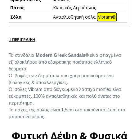
Πάτος
Κλασικός Δερμάτινος
Σόλα
Αντιολισθητική σόλα
Vibram®
ΠΕΡΙΓΡΑΦΉ
Τα σανδάλια
Modern Greek Sandals®
είνα φτιαγμένα
εξ΄ολοκλήρου από εξαιρετικής ποιότητας ελληνικό
δέρματα.
Οι βαφές των δερμάτων που χρησιμοποιούμε είναι
βιολογικές & υποαλλεργικές.
Οί σόλες Vibram από διογκωμένο λάστιχο morflex είνα
εύκαμπτες, 100% αντιολισθητικές και πολύ άνετες στο
περπάτημα.
Το πάχος της σόλας είναι 1,5cm στο τακούνι και 1cm στο
μπροστινό μέρος.
Φυτική Δέψη & Φυσικά