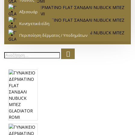
Τσάντες
Αξεσουάρ
Κυνηγετικά είδη
Περιποίηση δέρματος / Υποδημάτων