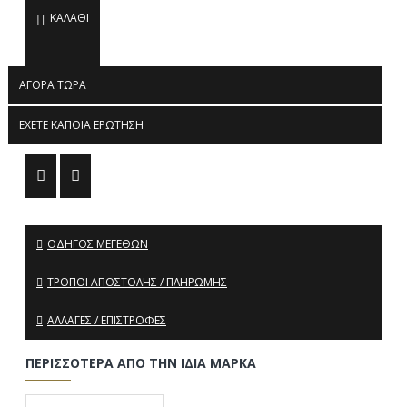
ΚΑΛΆΘΙ
ΑΓΟΡΆ ΤΏΡΑ
ΈΧΕΤΕ ΚΆΠΟΙΑ ΕΡΏΤΗΣΗ
ΟΔΗΓΌΣ ΜΕΓΕΘΏΝ
ΤΡΌΠΟΙ ΑΠΟΣΤΟΛΉΣ / ΠΛΗΡΩΜΉΣ
ΑΛΛΑΓΈΣ / ΕΠΙΣΤΡΟΦΈΣ
ΠΕΡΙΣΣΌΤΕΡΑ ΑΠΌ ΤΗΝ ΊΔΙΑ ΜΆΡΚΑ