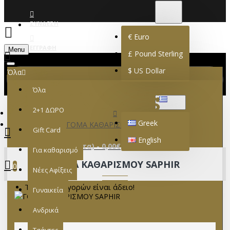
€
EURO
EUR
ΣΎΝΔΕΣΗ
€
Euro
ΕΓΓΡΑΦΉ
Menu
£
Pound Sterling
$
US Dollar
Όλα
Όλα
GREEK
2+1 ΔΩΡΟ
Greek
ΓΟΜΑ ΚΑΘΑΡΙΣΜΟΥ SAPHIR
Gift Card
English
0 προϊόν(τα) - 0,00€
Για καθαρισμό
ΓΟΜΑ ΚΑΘΑΡΙΣΜΟΥ SAPHIR
0
Νέες Αφίξεις
Το καλάθι αγορών είναι άδειο!
Γυναικεία
Ανδρικά