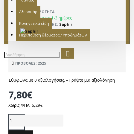
Τσάντες
Αξεσουάρ
ΔΙΑΘΕΣΙΜΌΤΗΤΑ:
Παράδοση σε 1-3 ημέρες
Κυνηγετικά είδη
Saphir
ΚΑΤΑΣΚΕΥΑΣΤΉΣ:
15282009
ΜΟΝΤΈΛΟ:
Περιποίηση δέρματος / Υποδημάτων
ΠΡΟΒΟΛΈΣ: 2525
Σύμφωνα με 0 αξιολογήσεις.
-
Γράψτε μια αξιολόγηση
7,80€
Χωρίς ΦΠΑ: 6,29€