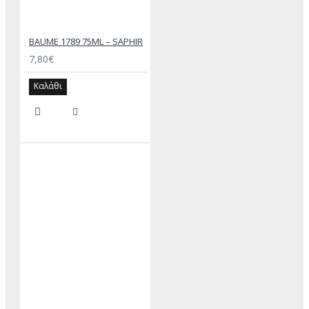
BAUME 1789 75ML – SAPHIR
7,80€
Καλάθι