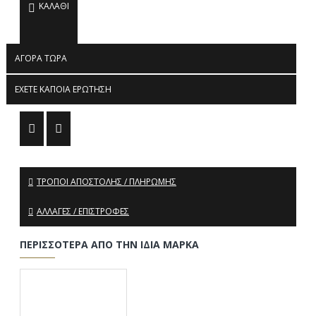
ΚΑΛΆΘΙ
ΑΓΟΡΆ ΤΏΡΑ
ΈΧΕΤΕ ΚΆΠΟΙΑ ΕΡΏΤΗΣΗ
ΤΡΌΠΟΙ ΑΠΟΣΤΟΛΉΣ / ΠΛΗΡΩΜΉΣ
ΑΛΛΑΓΈΣ / ΕΠΙΣΤΡΟΦΈΣ
ΠΕΡΙΣΣΌΤΕΡΑ ΑΠΌ ΤΗΝ ΊΔΙΑ ΜΆΡΚΑ