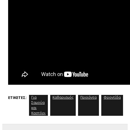
ΕΤΙΚΈΤΕΣ:
Για
Καθαρισμός
Προϊόντα
Φροντίδα
Σαμούα
και
Καστόρι