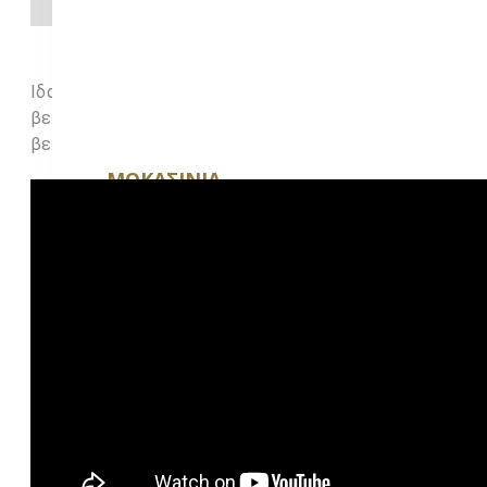
Ιδανικό για βούρτσισμα και περιποίηση του καστόρινο
ΜΕΓΆΛΑ ΜΕΓΈΘΗ ΣΑΝΔΑΛΙΏΝ
βελουτέ υφασμάτων. Επίσης αφαιρεί τη γυαλάδα από το
βελούδινα υφάσματα και άλλα.
ΜΟΚΑΣΊΝΙΑ
MULLES
ΑΞΕΣΟΥΑΡ
ΑΝΔΡΙΚΈΣ ΖΏΝΕΣ
ΠΑΝΤΌΦΛΕΣ
BOAT SHOES