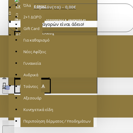
Όλα
ΣΧΕΤΙΚΆ ΜΕ ΕΜΆΣ
0 προϊόν(τα) - 0,00€
2+1 ΔΩΡΟ
ΓΙΑ ΠΑΡΑΓΓΕΛΊΕΣ: 2221301364 & 6940615541
MENU
Το καλάθι αγορών είναι άδειο!
Gift Card
ΔΩΡΕΑΝ ΜΕΤΑΦΟΡΙΚΑ
Για καθαρισμό
ΣΎΝΔΕΣΗ
Νέες Αφίξεις
ΝΕΕΣ ΑΦΙΞΕΙΣ
ΕΓΓΡΑΦΉ
Γυναικεία
Menu
2+1 ΔΩΡΟ
Ανδρικά
ΓΥΝΑΙΚΕΊΑ
Τσάντες
GREEK
Αξεσουάρ
ΣΑΝΔΆΛΙΑ
Κυνηγετικά είδη
Περιποίηση δέρματος / Υποδημάτων
€
ΓΥ
EURO