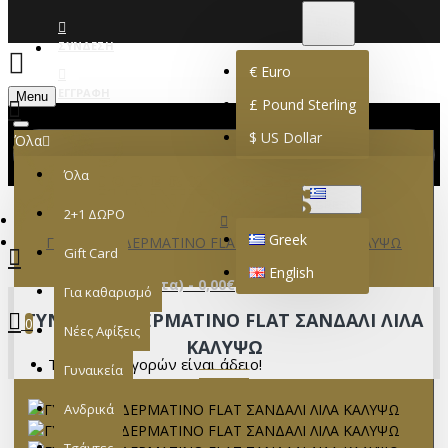
€
EURO
EUR
ΣΎΝΔΕΣΗ
€
Euro
ΕΓΓΡΑΦΉ
Menu
£
Pound Sterling
$
US Dollar
Όλα
Όλα
GREEK
2+1 ΔΩΡΟ
Greek
ΓΥΝΑΙΚΕΙΟ ΔΕΡΜΑΤΙΝΟ FLAT ΣΑΝΔΑΛΙ ΛΙΛΑ ΚΑΛΥΨΩ
Gift Card
English
0 προϊόν(τα) - 0,00€
Για καθαρισμό
ΓΥΝΑΙΚΕΙΟ ΔΕΡΜΑΤΙΝΟ FLAT ΣΑΝΔΑΛΙ ΛΙΛΑ
0
Νέες Αφίξεις
ΚΑΛΥΨΩ
Το καλάθι αγορών είναι άδειο!
Γυναικεία
Ανδρικά