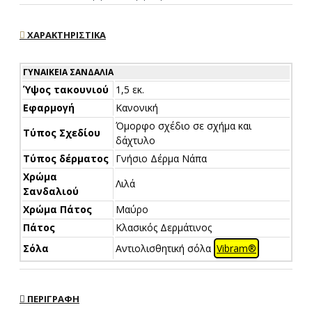
ΧΑΡΑΚΤΗΡΙΣΤΙΚΆ
ΓΥΝΑΙΚΕΊΑ ΣΑΝΔΆΛΙΑ
Ύψος τακουνιού
1,5 εκ.
Εφαρμογή
Κανονική
Όμορφο σχέδιο σε σχήμα και
Τύπος Σχεδίου
δάχτυλο
Τύπος δέρματος
Γνήσιο Δέρμα Νάπα
Χρώμα
Λιλά
Σανδαλιού
Χρώμα Πάτος
Μαύρο
Πάτος
Κλασικός Δερμάτινος
Σόλα
Αντιολισθητική σόλα
Vibram®
ΠΕΡΙΓΡΑΦΉ