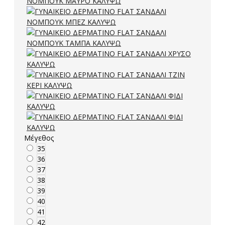
Μέγεθος
35
36
37
38
39
40
41
42