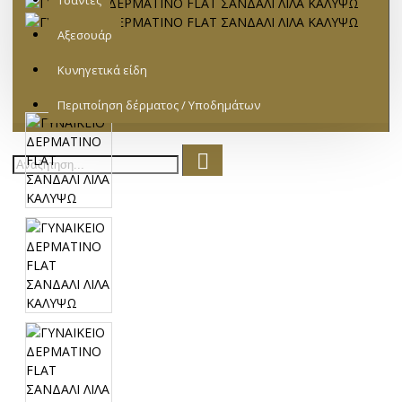
Τσάντες
Αξεσουάρ
Κυνηγετικά είδη
Περιποίηση δέρματος / Υποδημάτων