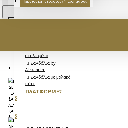
Περιποίηση δέρματος / Υποδημάτων
€
ΓΥΝΑΙΚΕΙΟ
EURO
EUR
Σανδάλια Full
Leather
Σανδάλια Flat
Σανδάλια
στολισμένα
Σανδάλια by
ΕΊΣΟΔΟΣ
Alexander
Σανδάλια με μαλακό
ΕΓΓΡΑΦΉ
πάτο
ΠΛΑΤΦΌΡΜΕΣ
ΑΓΑΠΗΜΈΝΑ
0
ΣΎΓΚΡΙΣΗ ΠΡΟΪΌΝΤΩΝ
0