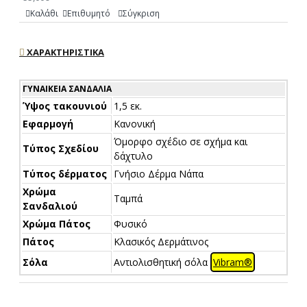
Καλάθι
Επιθυμητό
Σύγκριση
ΧΑΡΑΚΤΗΡΙΣΤΙΚΆ
ΓΥΝΑΙΚΕΊΑ ΣΑΝΔΆΛΙΑ
Ύψος τακουνιού
1,5 εκ.
Εφαρμογή
Κανονική
Όμορφο σχέδιο σε σχήμα και
Τύπος Σχεδίου
δάχτυλο
Τύπος δέρματος
Γνήσιο Δέρμα Νάπα
Χρώμα
Ταμπά
Σανδαλιού
Χρώμα Πάτος
Φυσικό
Πάτος
Κλασικός Δερμάτινος
Σόλα
Αντιολισθητική σόλα
Vibram®