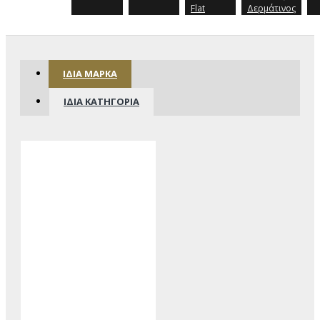
Flat
Δερμάτινος
ΊΔΙΑ ΜΆΡΚΑ
ΊΔΙΑ ΚΑΤΗΓΟΡΊΑ