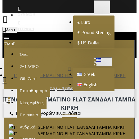
€
EURO
EUR
ΣΎΝΔΕΣΗ
€
Euro
ΕΓΓΡΑΦΉ
Menu
£
Pound Sterling
$
US Dollar
Όλα
Όλα
GREEK
2+1 ΔΩΡΟ
Greek
ΓΥΝΑΙΚΕΙΟ ΔΕΡΜΑΤΙΝΟ FLAT ΣΑΝΔΑΛΙ ΤΑΜΠΑ ΚΙΡΚΗ
Gift Card
English
0 προϊόν(τα) - 0,00€
Για καθαρισμό
ΓΥΝΑΙΚΕΙΟ ΔΕΡΜΑΤΙΝΟ FLAT ΣΑΝΔΑΛΙ ΤΑΜΠΑ
0
Νέες Αφίξεις
ΚΙΡΚΗ
Το καλάθι αγορών είναι άδειο!
Γυναικεία
Ανδρικά