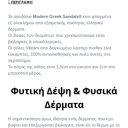
ΠΕΡΙΓΡΑΦΉ
Τα σανδάλια
Modern Greek Sandals®
είνα φτιαγμένα
εξ΄ολοκλήρου από εξαιρετικής ποιότητας ελληνικό
δέρματα.
Οι βαφές των δερμάτων που χρησιμοποιούμε είναι
βιολογικές & υποαλλεργικές.
Οί σόλες Vibram από διογκωμένο λάστιχο morflex είνα
εύκαμπτες, 100% αντιολισθητικές και πολύ άνετες στο
περπάτημα.
Το πάχος της σόλας είναι 1,5cm στο τακούνι και 1cm στο
μπροστινό μέρος.
Φυτική Δέψη & Φυσικά
Δέρματα
Η σημαντικότερη όμως ιδιότητα ενός δέρματος που έχει
βαφτεί και επεξεργαστεί βιολογικά, είναι ότι το δέρμα με το