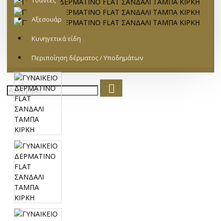
Τσάντες
Αξεσουάρ
Κυνηγετικά είδη
Περιποίηση δέρματος / Υποδημάτων