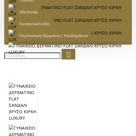
Τσάντες
Αξεσουάρ
Κυνηγετικά είδη
Περιποίηση δέρματος / Υποδημάτων