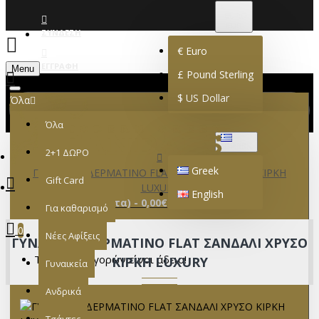
€
EURO
EUR
ΣΎΝΔΕΣΗ
€
Euro
ΕΓΓΡΑΦΉ
Menu
£
Pound Sterling
$
US Dollar
Όλα
Όλα
GREEK
2+1 ΔΩΡΟ
Greek
ΓΥΝΑΙΚΕΙΟ ΔΕΡΜΑΤΙΝΟ FLAT ΣΑΝΔΑΛΙ ΧΡΥΣΟ ΚΙΡΚΗ
Gift Card
LUXURY
English
0 προϊόν(τα) - 0,00€
Για καθαρισμό
0
Νέες Αφίξεις
ΓΥΝΑΙΚΕΙΟ ΔΕΡΜΑΤΙΝΟ FLAT ΣΑΝΔΑΛΙ ΧΡΥΣΟ
Το καλάθι αγορών είναι άδειο!
ΚΙΡΚΗ LUXURY
Γυναικεία
Ανδρικά