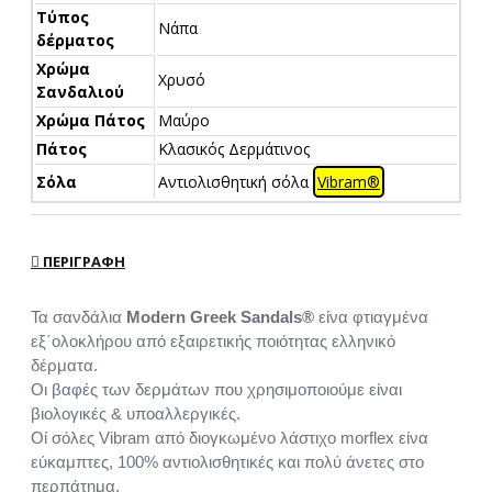
Τύπος
Νάπα
δέρματος
Χρώμα
Χρυσό
Σανδαλιού
Χρώμα Πάτος
Μαύρο
Πάτος
Κλασικός Δερμάτινος
Σόλα
Αντιολισθητική σόλα
Vibram®
ΠΕΡΙΓΡΑΦΉ
Τα σανδάλια
Modern Greek Sandals®
είνα φτιαγμένα
εξ΄ολοκλήρου από εξαιρετικής ποιότητας ελληνικό
δέρματα.
Οι βαφές των δερμάτων που χρησιμοποιούμε είναι
βιολογικές & υποαλλεργικές.
Οί σόλες Vibram από διογκωμένο λάστιχο morflex είνα
εύκαμπτες, 100% αντιολισθητικές και πολύ άνετες στο
περπάτημα.