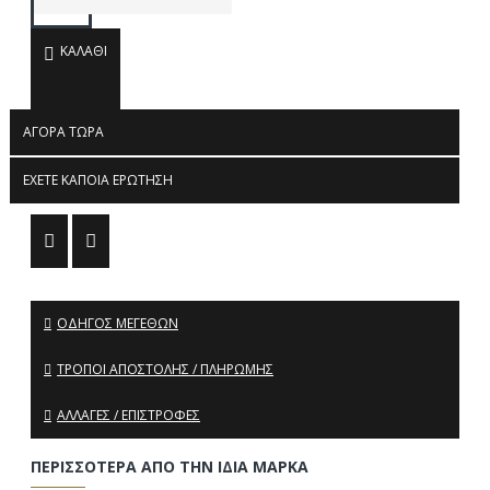
ΚΑΛΆΘΙ
ΑΓΟΡΆ ΤΏΡΑ
ΈΧΕΤΕ ΚΆΠΟΙΑ ΕΡΏΤΗΣΗ
ΟΔΗΓΌΣ ΜΕΓΕΘΏΝ
ΤΡΌΠΟΙ ΑΠΟΣΤΟΛΉΣ / ΠΛΗΡΩΜΉΣ
ΑΛΛΑΓΈΣ / ΕΠΙΣΤΡΟΦΈΣ
ΠΕΡΙΣΣΌΤΕΡΑ ΑΠΌ ΤΗΝ ΊΔΙΑ ΜΆΡΚΑ