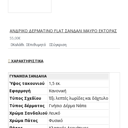
ΑΝΔΡΙΚΟ ΔΕΡΜΑΤΙΝΟ FLAT ΣΑΝΔΑΛΙ ΜΑΥΡΟ ΕΚΤΟΡΑΣ
55,00€
Καλάθι
Επιθυμητό
Σύγκριση
ΧΑΡΑΚΤΗΡΙΣΤΙΚΆ
ΓΥΝΑΙΚΕΊΑ ΣΑΝΔΆΛΙΑ
Ύψος τακουνιού
1,5 εκ.
Εφαρμογή
Κανονική
Τύπος Σχεδίου
Έξι λεπτές λωρίδες και δάχτυλο
Τύπος δέρματος
Γνήσιο Δέρμα Νάπα
Χρώμα Σανδαλιού
Λευκό
Χρώμα Πάτος
Φυσικό
Πάτος
Κλασικός Δερμάτινος