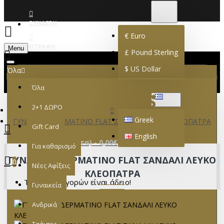
€
EURO
EUR
ΣΎΝΔΕΣΗ
€
Euro
ΕΓΓΡΑΦΉ
Menu
£
Pound Sterling
$
US Dollar
Όλα
Όλα
GREEK
2+1 ΔΩΡΟ
Greek
ΓΥΝΑΙΚΕΙΟ ΔΕΡΜΑΤΙΝΟ FLAT ΣΑΝΔΑΛΙ ΛΕΥΚΟ ΚΛΕΟΠΑΤΡΑ
Gift Card
English
0 προϊόν(τα) - 0,00€
Για καθαρισμό
ΓΥΝΑΙΚΕΙΟ ΔΕΡΜΑΤΙΝΟ FLAT ΣΑΝΔΑΛΙ ΛΕΥΚΟ
0
Νέες Αφίξεις
ΚΛΕΟΠΑΤΡΑ
Το καλάθι αγορών είναι άδειο!
Γυναικεία
Ανδρικά