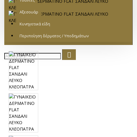
Τσάντες
Αξεσουάρ
Κυνηγετικά είδη
Περιποίηση δέρματος / Υποδημάτων