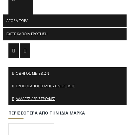
ΑΓΟΡΆ ΤΏΡΑ
ΈΧΕΤΕ ΚΆΠΟΙΑ ΕΡΏΤΗΣΗ
ΟΔΗΓΌΣ ΜΕΓΕΘΏΝ
ΤΡΌΠΟΙ ΑΠΟΣΤΟΛΉΣ / ΠΛΗΡΩΜΉΣ
ΑΛΛΑΓΈΣ / ΕΠΙΣΤΡΟΦΈΣ
ΠΕΡΙΣΣΌΤΕΡΑ ΑΠΌ ΤΗΝ ΊΔΙΑ ΜΆΡΚΑ