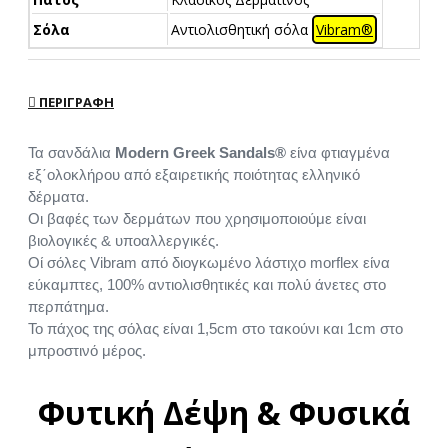
Σόλα
Αντιολισθητική σόλα
Vibram®
ΠΕΡΙΓΡΑΦΉ
Τα σανδάλια
Modern Greek Sandals®
είνα φτιαγμένα
εξ΄ολοκλήρου από εξαιρετικής ποιότητας ελληνικό
δέρματα.
Οι βαφές των δερμάτων που χρησιμοποιούμε είναι
βιολογικές & υποαλλεργικές.
Οί σόλες Vibram από διογκωμένο λάστιχο morflex είνα
εύκαμπτες, 100% αντιολισθητικές και πολύ άνετες στο
περπάτημα.
Το πάχος της σόλας είναι 1,5cm στο τακούνι και 1cm στο
μπροστινό μέρος.
Φυτική Δέψη & Φυσικά