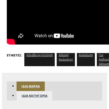
ΕΤΙΚΈΤΕΣ:
Αδιαβροχοποίηση
Αλλαγή
Ανανέωση
Για
Χρώματος
Λαδερ
Δέρμα
ΊΔΙΑ ΜΆΡΚΑ
ΊΔΙΑ ΚΑΤΗΓΟΡΊΑ