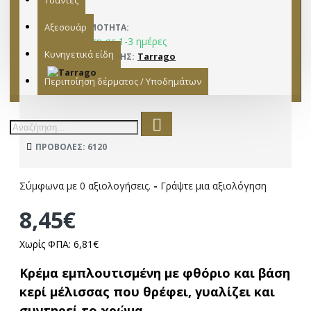
Τσάντες
Αξεσουάρ
ΔΙΑΘΕΣΙΜΌΤΗΤΑ:
Παράδοση σε 1-3 ημέρες
Κυνηγετικά είδη
Tarrago
ΚΑΤΑΣΚΕΥΑΣΤΉΣ:
15221038
ΜΟΝΤΈΛΟ:
Περιποίηση δέρματος / Υποδημάτων
ΠΡΟΒΟΛΈΣ: 6120
Σύμφωνα με 0 αξιολογήσεις.
-
Γράψτε μια αξιολόγηση
8,45€
Χωρίς ΦΠΑ: 6,81€
Κρέμα εμπλουτισμένη με φθόριο και βάση
κερί μέλισσας που θρέφει, γυαλίζει και
συντηρεί το χρώμα.