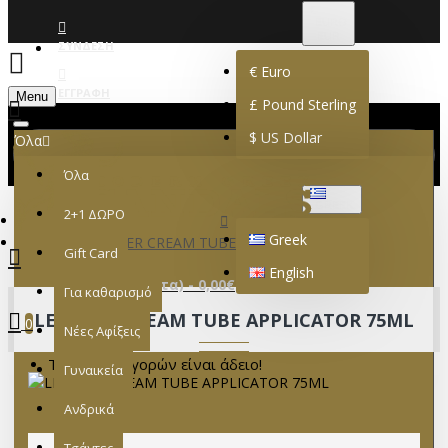
€
EURO
EUR
ΣΎΝΔΕΣΗ
€
Euro
ΕΓΓΡΑΦΉ
Menu
£
Pound Sterling
$
US Dollar
Όλα
Όλα
GREEK
2+1 ΔΩΡΟ
Greek
LEATHER CREAM TUBE APPLICATOR 75ML
Gift Card
English
0 προϊόν(τα) - 0,00€
Για καθαρισμό
LEATHER CREAM TUBE APPLICATOR 75ML
0
Νέες Αφίξεις
Το καλάθι αγορών είναι άδειο!
Γυναικεία
Ανδρικά