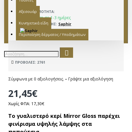
Τσάντες
Αξεσουάρ
ΔΙΑΘΕΣΙΜΌΤΗΤΑ:
Παράδοση σε 1-3 ημέρες
Κυνηγετικά είδη
Saphir
ΚΑΤΑΣΚΕΥΑΣΤΉΣ:
15200020
ΜΟΝΤΈΛΟ:
Περιποίηση δέρματος / Υποδημάτων
ΠΡΟΒΟΛΈΣ: 2761
Σύμφωνα με 0 αξιολογήσεις.
-
Γράψτε μια αξιολόγηση
21,45€
Χωρίς ΦΠΑ: 17,30€
Το γυαλιστερό κερί Mirror Gloss παρέχει
φινίρισμα υψηλής λάμψης στα
παπούτσια.