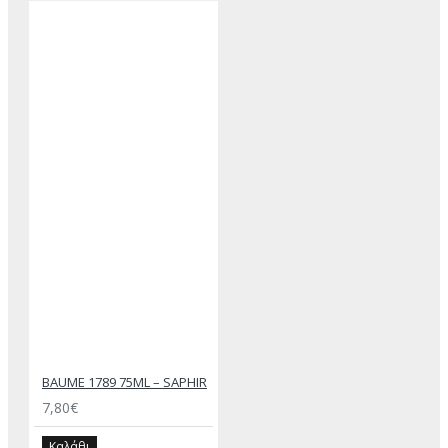
BAUME 1789 75ML – SAPHIR
7,80€
Καλάθι