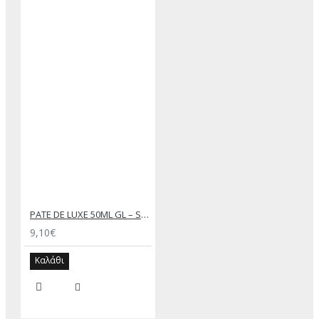
PATE DE LUXE 50ML GL – SAPHIR MEDAILLE D’OR
9,10€
Καλάθι