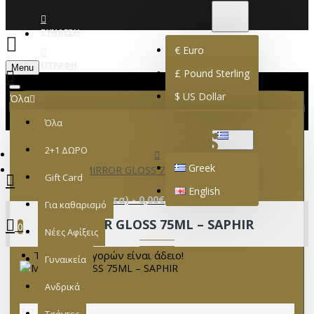
€
EURO
EUR
ΣΎΝΔΕΣΗ
€
Euro
ΕΓΓΡΑΦΉ
Menu
£
Pound Sterling
$
US Dollar
Όλα
Όλα
GREEK
2+1 ΔΩΡΟ
Greek
MIRROR GLOSS 75ML – SAPHIR
Gift Card
English
0 προϊόν(τα) - 0,00€
Για καθαρισμό
MIRROR GLOSS 75ML – SAPHIR
0
Νέες Αφίξεις
Το καλάθι αγορών είναι άδειο!
Γυναικεία
Ανδρικά