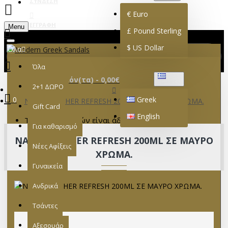
ΣΎΝΔΕΣΗ
€
Euro
ΕΓΓΡΑΦΉ
Menu
£
Pound Sterling
$
US Dollar
Όλα
Όλα
0 προϊόν(τα) - 0,00€
GREEK
2+1 ΔΩΡΟ
0
Greek
NANO LEATHER REFRESH 200ML ΣΕ ΜΑΥΡΟ ΧΡΩΜΑ.
Gift Card
English
Το καλάθι αγορών είναι άδειο!
Για καθαρισμό
NANO LEATHER REFRESH 200ML ΣΕ ΜΑΥΡΟ
Νέες Αφίξεις
ΧΡΩΜΑ.
Γυναικεία
Ανδρικά
Τσάντες
Αξεσουάρ