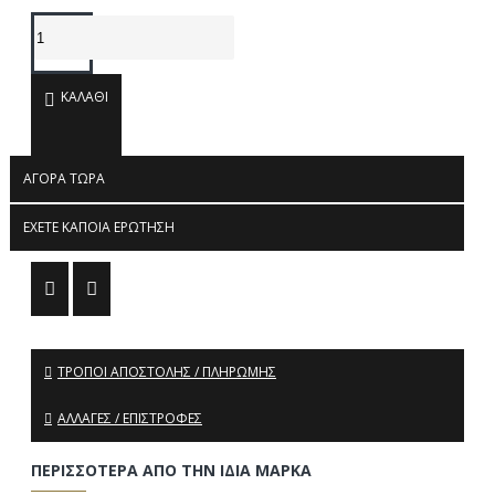
ΚΑΛΆΘΙ
ΑΓΟΡΆ ΤΏΡΑ
ΈΧΕΤΕ ΚΆΠΟΙΑ ΕΡΏΤΗΣΗ
ΤΡΌΠΟΙ ΑΠΟΣΤΟΛΉΣ / ΠΛΗΡΩΜΉΣ
ΑΛΛΑΓΈΣ / ΕΠΙΣΤΡΟΦΈΣ
ΠΕΡΙΣΣΌΤΕΡΑ ΑΠΌ ΤΗΝ ΊΔΙΑ ΜΆΡΚΑ