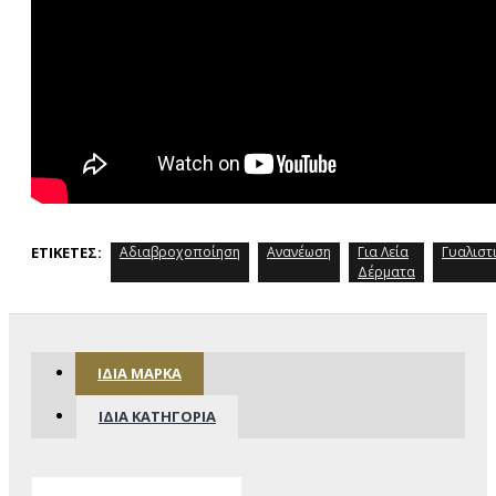
ΕΤΙΚΈΤΕΣ:
Αδιαβροχοποίηση
Ανανέωση
Για Λεία
Γυαλιστ
Δέρματα
ΊΔΙΑ ΜΆΡΚΑ
ΊΔΙΑ ΚΑΤΗΓΟΡΊΑ