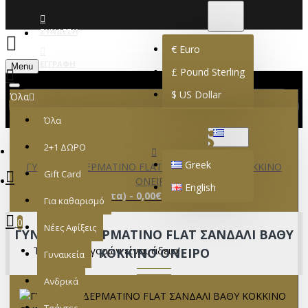
€
EURO
EUR
ΣΎΝΔΕΣΗ
€
Euro
ΕΓΓΡΑΦΉ
Menu
£
Pound Sterling
$
US Dollar
Όλα
Όλα
GREEK
2+1 ΔΩΡΟ
Greek
ΓΥΝΑΙΚΕΙΟ ΔΕΡΜΑΤΙΝΟ FLAT ΣΑΝΔΑΛΙ ΒΑΘΥ ΚΟΚΚΙΝΟ
Gift Card
ΟΝΕΙΡΟ
English
0 προϊόν(τα) - 0,00€
Για καθαρισμό
0
Νέες Αφίξεις
ΓΥΝΑΙΚΕΙΟ ΔΕΡΜΑΤΙΝΟ FLAT ΣΑΝΔΑΛΙ ΒΑΘΥ
Το καλάθι αγορών είναι άδειο!
ΚΟΚΚΙΝΟ ΟΝΕΙΡΟ
Γυναικεία
Ανδρικά