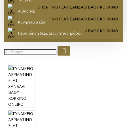
Τσάντες
Αξεσουάρ
Κυνηγετικά είδη
Περιποίηση δέρματος / Υποδημάτων