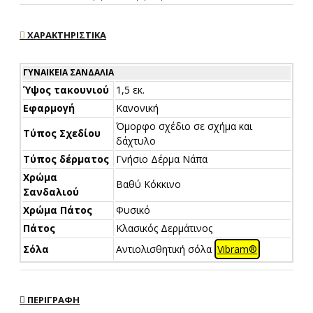
ΧΑΡΑΚΤΗΡΙΣΤΙΚΆ
ΓΥΝΑΙΚΕΊΑ ΣΑΝΔΆΛΙΑ
Ύψος τακουνιού
1,5 εκ.
Εφαρμογή
Κανονική
Όμορφο σχέδιο σε σχήμα και
Τύπος Σχεδίου
δάχτυλο
Τύπος δέρματος
Γνήσιο Δέρμα Νάπα
Χρώμα
Βαθύ Κόκκινο
Σανδαλιού
Χρώμα Πάτος
Φυσικό
Πάτος
Κλασικός Δερμάτινος
Σόλα
Αντιολισθητική σόλα
Vibram®
ΠΕΡΙΓΡΑΦΉ