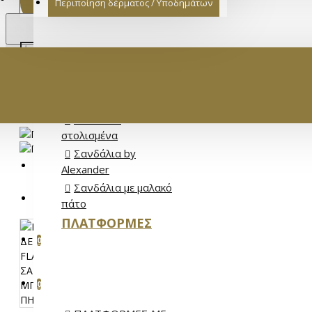
Περιποίηση δέρματος / Υποδημάτων
€
EURO
EUR
ΓΥΝΑΙΚΕΙΟ 
Σανδάλια Full
Leather
Σανδάλια Flat
Σανδάλια
στολισμένα
Σανδάλια by
ΕΊΣΟΔΟΣ
Alexander
Σανδάλια με μαλακό
ΕΓΓΡΑΦΉ
πάτο
ΠΛΑΤΦΌΡΜΕΣ
ΑΓΑΠΗΜΈΝΑ
0
ΣΎΓΚΡΙΣΗ ΠΡΟΪΌΝΤΩΝ
0