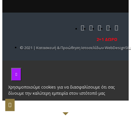
2+1 ΔΩΡΟ
2+1 ΔΩΡΟ
2+1 ΔΩΡΟ
2+1 ΔΩΡΟ
2+1 ΔΩΡΟ
© 2021 | Κατασκευή & Προώθηση Ιστοσελίδων WebDesignStu
Χρησιμοποιούμε cookies για να διασφαλίσουμε ότι σας
δίνουμε την καλύτερη εμπειρία στον ιστότοπό μας