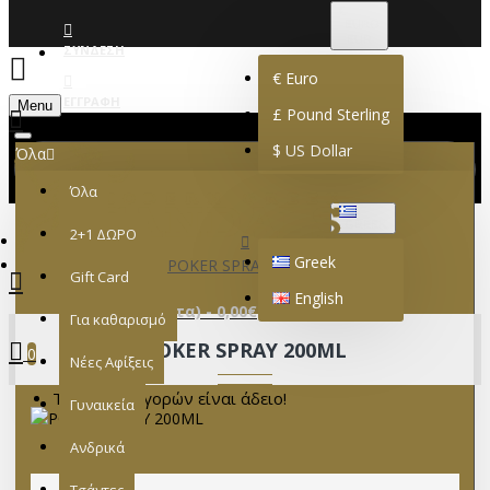
€
EURO
EUR
ΣΎΝΔΕΣΗ
€
Euro
ΕΓΓΡΑΦΉ
Menu
£
Pound Sterling
$
US Dollar
Όλα
Όλα
GREEK
2+1 ΔΩΡΟ
Greek
POKER SPRAY 200ML
Gift Card
English
0 προϊόν(τα) - 0,00€
Για καθαρισμό
POKER SPRAY 200ML
0
Νέες Αφίξεις
Το καλάθι αγορών είναι άδειο!
Γυναικεία
Ανδρικά