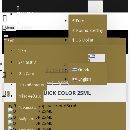
€
EURO
EUR
ΣΎΝΔΕΣΗ
€
Euro
ΕΓΓΡΑΦΉ
Menu
£
Pound Sterling
$
US Dollar
Όλα
Όλα
GREEK
2+1 ΔΩΡΟ
Greek
QUICK COLOR 25ML
Gift Card
English
0 προϊόν(τα) - 0,00€
Για καθαρισμό
QUICK COLOR 25ML
0
Νέες Αφίξεις
Το καλάθι αγορών είναι άδειο!
Γυναικεία
Ανδρικά