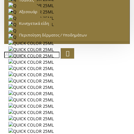
Τσάντες
Αξεσουάρ
Κυνηγετικά είδη
Περιποίηση δέρματος / Υποδημάτων