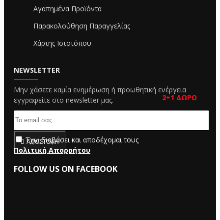
Αγαπημένα Προϊόντα
Παρακολούθηση Παραγγελίας
Χάρτης Ιστοτόπου
NEWSLETTER
Μην χάσετε καμία ενημέρωση ή προωθητική ενέργεια
2+1 ΔΩΡΟ
2+1 ΔΩΡΟ
2+1 ΔΩΡΟ
2+1 ΔΩΡΟ
2+1 ΔΩΡΟ
εγγραφείτε στο newsletter μας.
Έχω διαβάσει και αποδέχομαι τους
ΑΠΟΣΤΟΛΉ
Πολιτική Απορρήτου
FOLLOW US ON FACEBOOK