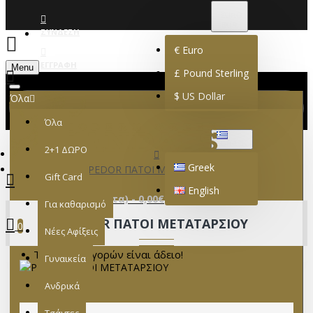
€
EURO
EUR
ΣΎΝΔΕΣΗ
€
Euro
ΕΓΓΡΑΦΉ
Menu
£
Pound Sterling
$
US Dollar
Όλα
Όλα
GREEK
2+1 ΔΩΡΟ
Greek
PEDOR ΠΑΤΟΙ ΜΕΤΑΤΑΡΣΙΟΥ
Gift Card
English
0 προϊόν(τα) - 0,00€
Για καθαρισμό
PEDOR ΠΑΤΟΙ ΜΕΤΑΤΑΡΣΙΟΥ
0
Νέες Αφίξεις
Το καλάθι αγορών είναι άδειο!
Γυναικεία
Ανδρικά