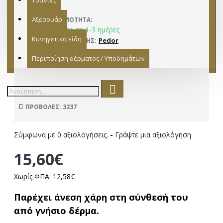
Τσάντες
Αξεσουάρ
ΔΙΑΘΕΣΙΜΌΤΗΤΑ:
Παράδοση σε 1-3 ημέρες
Κυνηγετικά είδη
Pedor
ΚΑΤΑΣΚΕΥΑΣΤΉΣ:
15501009
ΜΟΝΤΈΛΟ:
Περιποίηση δέρματος / Υποδημάτων
ΠΡΟΒΟΛΈΣ: 3237
Σύμφωνα με 0 αξιολογήσεις.
-
Γράψτε μια αξιολόγηση
15,60€
Χωρίς ΦΠΑ: 12,58€
Παρέχει άνεση χάρη στη σύνθεσή του
από γνήσιο δέρμα.