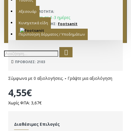
Τσάντες
Αξεσουάρ
ΔΙΑΘΕΣΙΜΌΤΗΤΑ:
Παράδοση σε 1-3 ημέρες
Κυνηγετικά είδη
Footsanit
ΚΑΤΑΣΚΕΥΑΣΤΉΣ:
15502006
ΜΟΝΤΈΛΟ:
Περιποίηση δέρματος / Υποδημάτων
ΠΡΟΒΟΛΈΣ: 2103
Σύμφωνα με 0 αξιολογήσεις.
-
Γράψτε μια αξιολόγηση
4,55€
Χωρίς ΦΠΑ: 3,67€
Διαθέσιμες Επιλογές