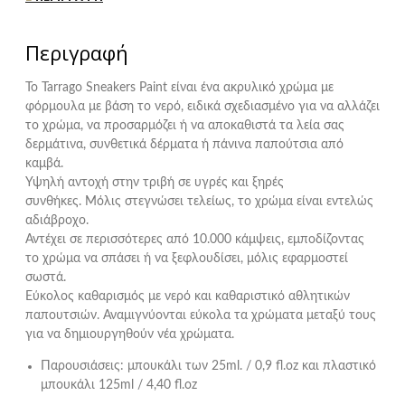
Περιγραφή
Το Tarrago Sneakers Paint είναι ένα ακρυλικό χρώμα με
φόρμουλα με βάση το νερό, ειδικά σχεδιασμένο για να αλλάζει
το χρώμα, να προσαρμόζει ή να αποκαθιστά τα λεία σας
δερμάτινα, συνθετικά δέρματα ή πάνινα παπούτσια από
καμβά.
Υψηλή αντοχή στην τριβή σε υγρές και ξηρές
συνθήκες. Μόλις στεγνώσει τελείως, το χρώμα είναι εντελώς
αδιάβροχο.
Αντέχει σε περισσότερες από 10.000 κάμψεις, εμποδίζοντας
το χρώμα να σπάσει ή να ξεφλουδίσει, μόλις εφαρμοστεί
σωστά.
Εύκολος καθαρισμός με νερό και καθαριστικό αθλητικών
παπουτσιών. Αναμιγνύονται εύκολα τα χρώματα μεταξύ τους
για να δημιουργηθούν νέα χρώματα.
Παρουσιάσεις: μπουκάλι των 25ml. / 0,9 fl.oz και πλαστικό
μπουκάλι 125ml / 4,40 fl.oz