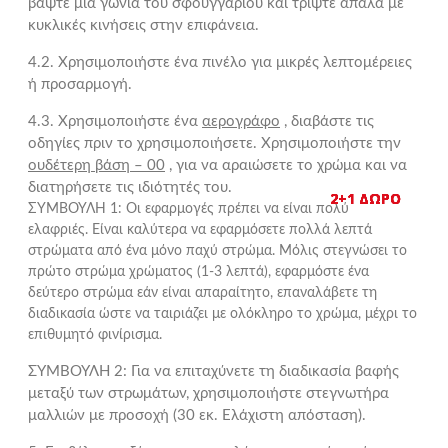
βάψτε μια γωνία του σφουγγαριού και τρίψτε απαλά με
κυκλικές κινήσεις στην επιφάνεια.
4.2. Χρησιμοποιήστε ένα πινέλο για μικρές λεπτομέρειες
ή προσαρμογή.
4.3. Χρησιμοποιήστε ένα
αερογράφο
, διαβάστε τις
οδηγίες πριν το χρησιμοποιήσετε. Χρησιμοποιήστε την
ουδέτερη βάση – 00
, για να αραιώσετε το χρώμα και να
διατηρήσετε τις ιδιότητές του.
2+1 ΔΩΡΟ
2+1 ΔΩΡΟ
2+1 ΔΩΡΟ
2+1 ΔΩΡΟ
2+1 ΔΩΡΟ
2+1 ΔΩΡΟ
ΣΥΜΒΟΥΛΗ 1: Οι εφαρμογές πρέπει να είναι πολύ
ελαφριές. Είναι καλύτερα να εφαρμόσετε πολλά λεπτά
στρώματα από ένα μόνο παχύ στρώμα. Μόλις στεγνώσει το
πρώτο στρώμα χρώματος (1-3 λεπτά), εφαρμόστε ένα
δεύτερο στρώμα εάν είναι απαραίτητο, επαναλάβετε τη
διαδικασία ώστε να ταιριάζει με ολόκληρο το χρώμα, μέχρι το
επιθυμητό φινίρισμα.
ΣΥΜΒΟΥΛΗ 2: Για να επιταχύνετε τη διαδικασία βαφής
μεταξύ των στρωμάτων, χρησιμοποιήστε στεγνωτήρα
μαλλιών με προσοχή (30 εκ. Ελάχιστη απόσταση).