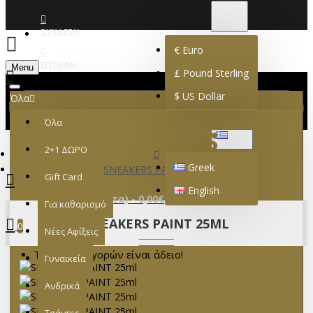
€
EURO
EUR
ΣΎΝΔΕΣΗ
€
Euro
ΕΓΓΡΑΦΉ
Menu
£
Pound Sterling
$
US Dollar
Όλα
Όλα
GREEK
2+1 ΔΩΡΟ
Greek
SNEAKERS PAINT 25ml
Gift Card
English
0 προϊόν(τα) - 0,00€
Για καθαρισμό
SNEAKERS PAINT 25ML
0
Νέες Αφίξεις
Το καλάθι αγορών είναι άδειο!
Γυναικεία
Ανδρικά