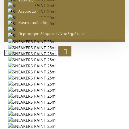
Τσάντες
Αξεσουάρ
Κυνηγετικά είδη
Περιποίηση δέρματος / Υποδημάτων