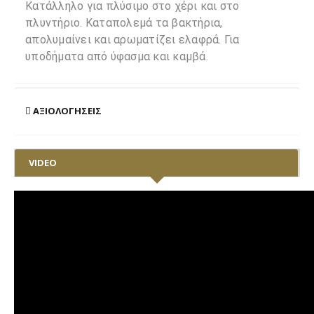
Κατάλληλο για πλύσιμο στο χέρι και στο
πλυντήριο. Καταπολεμά τα βακτήρια,
απολυμαίνει και αρωματίζει ελαφρά. Για
υποδήματα από ύφασμα και καμβά.
ΑΞΙΟΛΟΓΉΣΕΙΣ
VIDEO