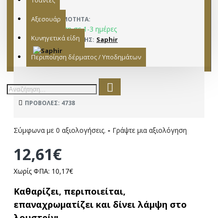
Τσάντες
Αξεσουάρ
ΔΙΑΘΕΣΙΜΌΤΗΤΑ:
Παράδοση σε 1-3 ημέρες
Κυνηγετικά είδη
Saphir
ΚΑΤΑΣΚΕΥΑΣΤΉΣ:
12542581
ΜΟΝΤΈΛΟ:
Περιποίηση δέρματος / Υποδημάτων
ΠΡΟΒΟΛΈΣ: 4738
Σύμφωνα με 0 αξιολογήσεις.
-
Γράψτε μια αξιολόγηση
12,61€
Χωρίς ΦΠΑ: 10,17€
Καθαρίζει, περιποιείται,
επαναχρωματίζει και δίνει λάμψη στο
λουστρίνι.