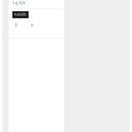
14,30€
Καλάθι