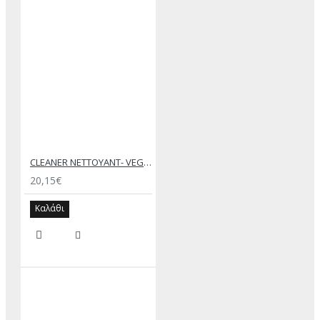
CLEANER NETTOYANT- VEGETAL ORIGIN – SAPHIR MEDAILLE D’OR
20,15€
Καλάθι