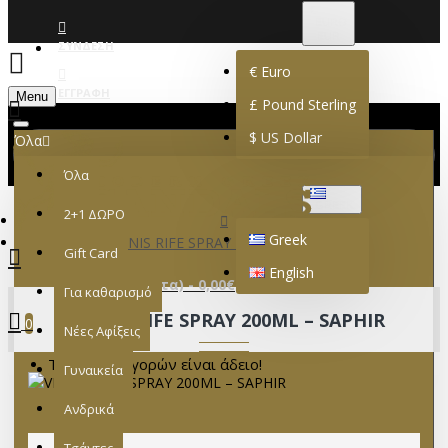
€
EURO
EUR
ΣΎΝΔΕΣΗ
€
Euro
ΕΓΓΡΑΦΉ
Menu
£
Pound Sterling
$
US Dollar
Όλα
Όλα
GREEK
2+1 ΔΩΡΟ
Greek
VERNIS RIFE SPRAY 200ML – SAPHIR
Gift Card
English
0 προϊόν(τα) - 0,00€
Για καθαρισμό
VERNIS RIFE SPRAY 200ML – SAPHIR
0
Νέες Αφίξεις
Το καλάθι αγορών είναι άδειο!
Γυναικεία
Ανδρικά