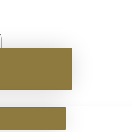
Περιποίηση δέρματος / Υποδημάτων
Αξεσουαρ Υποδημάτων
Κορδόνια