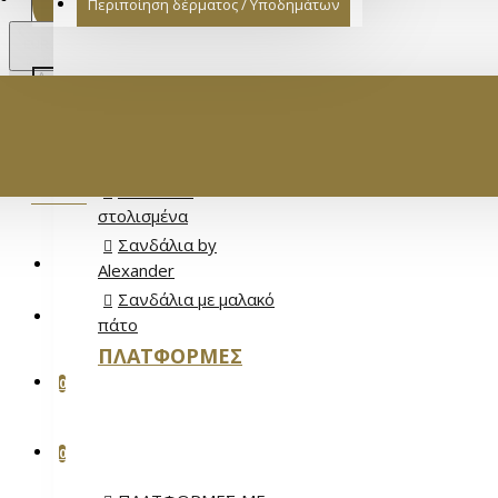
Περιποίηση δέρματος / Υποδημάτων
€
EURO
EUR
Σανδάλια Full
Leather
Σανδάλια Flat
ΚΑΤΗΓΟΡΊΕΣ
Σανδάλια
στολισμένα
ΓΥΝΑΙΚΕΊΑ
Σανδάλια by
ΕΊΣΟΔΟΣ
Alexander
ΣΑΝΔΆΛΙΑ
Σανδάλια με μαλακό
ΕΓΓΡΑΦΉ
ΣΑΝΔΆΛΙΑ FULL LEATHER
πάτο
ΠΛΑΤΦΌΡΜΕΣ
ΣΑΝΔΆΛΙΑ FLAT
ΑΓΑΠΗΜΈΝΑ
0
ΣΑΝΔΆΛΙΑ ΣΤΟΛΙΣΜΈΝΑ
ΣΑΝΔΆΛΙΑ BY ALEXANDER
ΣΎΓΚΡΙΣΗ ΠΡΟΪΌΝΤΩΝ
0
ΣΑΝΔΆΛΙΑ ΜΕ ΜΑΛΑΚΌ ΠΆΤΟ
ΜΟΚΑΣΊΝΙΑ