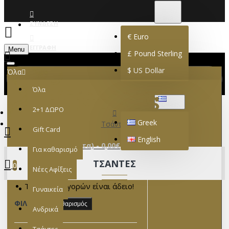
€
EURO
EUR
ΣΎΝΔΕΣΗ
€
Euro
ΕΓΓΡΑΦΉ
Menu
£
Pound Sterling
$
US Dollar
Όλα
Όλα
GREEK
2+1 ΔΩΡΟ
Greek
Τσάντες
Gift Card
English
0 προϊόν(τα) - 0,00€
Για καθαρισμό
ΤΣΆΝΤΕΣ
0
Νέες Αφίξεις
Το καλάθι αγορών είναι άδειο!
Γυναικεία
ΦΊΛΤΡΑ
Καθαρισμός
Ανδρικά