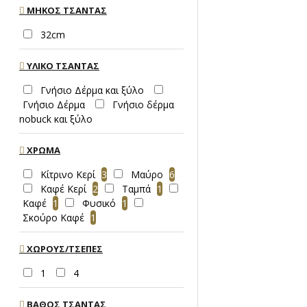
ΜΉΚΟΣ ΤΣΆΝΤΑΣ
32cm
ΥΛΙΚΌ ΤΣΆΝΤΑΣ
Γνήσιο Δέρμα και ξύλο
Γνήσιο Δέρμα
Γνήσιο δέρμα
nobuck και ξύλο
ΧΡΩΜΑ
Κίτρινο Κερί
3
Μαύρο
6
Καφέ Κερί
2
Ταμπά
1
Καφέ
1
Φυσικό
1
Σκούρο Καφέ
1
ΧΏΡΟΥΣ/ΤΣΈΠΕΣ
1
4
ΒΆΘΟΣ ΤΣΆΝΤΑΣ