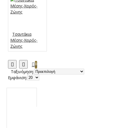
Τσαντάκια
Μέσης-Χειρός-
Ζώνης
0
Ταξινόμηση:
Εμφάνιση: