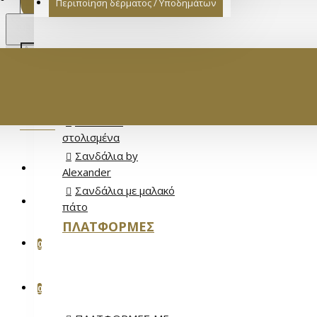
Περιποίηση δέρματος / Υποδημάτων
€
EURO
EUR
Σανδάλια Full
Leather
Σανδάλια Flat
ΚΑΤΗΓΟΡΊΕΣ
Σανδάλια
στολισμένα
ΓΥΝΑΙΚΕΊΑ
Σανδάλια by
ΕΊΣΟΔΟΣ
Alexander
ΣΑΝΔΆΛΙΑ
Σανδάλια με μαλακό
ΕΓΓΡΑΦΉ
ΣΑΝΔΆΛΙΑ FULL LEATHER
πάτο
ΠΛΑΤΦΌΡΜΕΣ
ΣΑΝΔΆΛΙΑ FLAT
ΑΓΑΠΗΜΈΝΑ
0
ΣΑΝΔΆΛΙΑ ΣΤΟΛΙΣΜΈΝΑ
ΣΑΝΔΆΛΙΑ BY ALEXANDER
ΣΎΓΚΡΙΣΗ ΠΡΟΪΌΝΤΩΝ
0
ΣΑΝΔΆΛΙΑ ΜΕ ΜΑΛΑΚΌ ΠΆΤΟ
ΜΟΚΑΣΊΝΙΑ