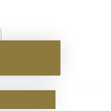
Περιποίηση δέρματος / Υποδημάτων
Οδηγός συντήρησης
Για λαδερό δέρμα