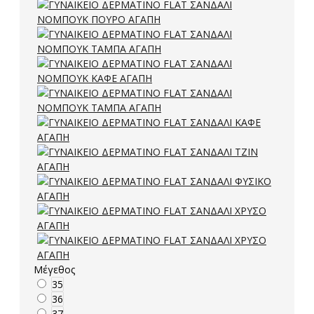
Μέγεθος
35
36
37