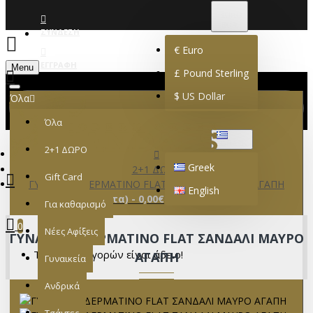
€
EURO
EUR
ΣΎΝΔΕΣΗ
€
Euro
ΕΓΓΡΑΦΉ
Menu
£
Pound Sterling
$
US Dollar
Όλα
Όλα
GREEK
2+1 ΔΩΡΟ
Greek
2+1 ΔΩΡΟ
Gift Card
ΓΥΝΑΙΚΕΙΟ ΔΕΡΜΑΤΙΝΟ FLAT ΣΑΝΔΑΛΙ ΜΑΥΡΟ ΑΓΑΠΗ
English
0 προϊόν(τα) - 0,00€
Για καθαρισμό
0
Νέες Αφίξεις
ΓΥΝΑΙΚΕΙΟ ΔΕΡΜΑΤΙΝΟ FLAT ΣΑΝΔΑΛΙ ΜΑΥΡΟ
Το καλάθι αγορών είναι άδειο!
ΑΓΑΠΗ
Γυναικεία
Ανδρικά