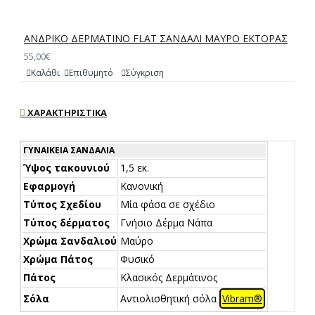
ΑΝΔΡΙΚΟ ΔΕΡΜΑΤΙΝΟ FLAT ΣΑΝΔΑΛΙ ΜΑΥΡΟ ΕΚΤΟΡΑΣ
55,00€
Καλάθι
Επιθυμητό
Σύγκριση
ΧΑΡΑΚΤΗΡΙΣΤΙΚΆ
ΓΥΝΑΙΚΕΊΑ ΣΑΝΔΆΛΙΑ
Ύψος τακουνιού
1,5 εκ.
Εφαρμογή
Κανονική
Τύπος Σχεδίου
Μία φάσα σε σχέδιο
Τύπος δέρματος
Γνήσιο Δέρμα Νάπα
Χρώμα Σανδαλιού
Μαύρο
Χρώμα Πάτος
Φυσικό
Πάτος
Κλασικός Δερμάτινος
Σόλα
Αντιολισθητική σόλα
Vibram®