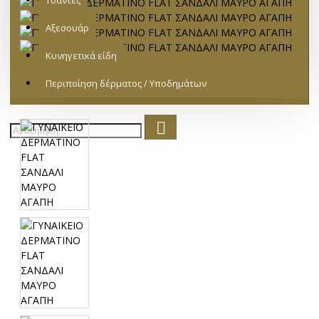
Τσάντες
Αξεσουάρ
Κυνηγετικά είδη
Περιποίηση δέρματος / Υποδημάτων