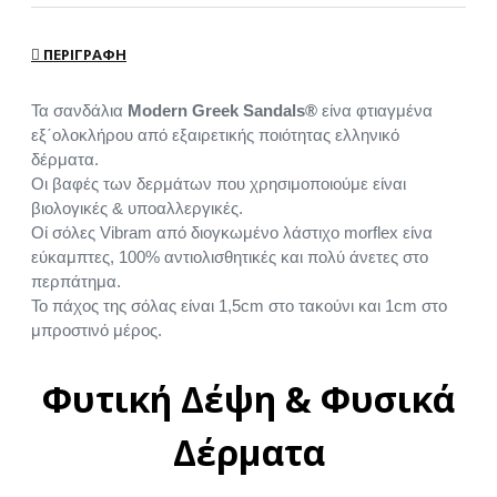
ΠΕΡΙΓΡΑΦΉ
Τα σανδάλια
Modern Greek Sandals®
είνα φτιαγμένα
εξ΄ολοκλήρου από εξαιρετικής ποιότητας ελληνικό
δέρματα.
Οι βαφές των δερμάτων που χρησιμοποιούμε είναι
βιολογικές & υποαλλεργικές.
Οί σόλες Vibram από διογκωμένο λάστιχο morflex είνα
εύκαμπτες, 100% αντιολισθητικές και πολύ άνετες στο
περπάτημα.
Το πάχος της σόλας είναι 1,5cm στο τακούνι και 1cm στο
μπροστινό μέρος.
Φυτική Δέψη & Φυσικά
Δέρματα