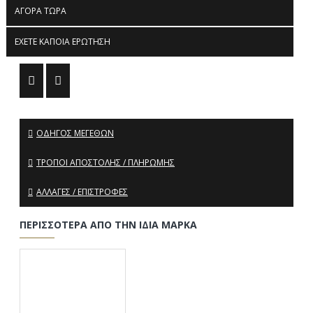
ΑΓΟΡΆ ΤΏΡΑ
ΈΧΕΤΕ ΚΆΠΟΙΑ ΕΡΏΤΗΣΗ
ΟΔΗΓΌΣ ΜΕΓΕΘΏΝ
ΤΡΌΠΟΙ ΑΠΟΣΤΟΛΉΣ / ΠΛΗΡΩΜΉΣ
ΑΛΛΑΓΈΣ / ΕΠΙΣΤΡΟΦΈΣ
ΠΕΡΙΣΣΌΤΕΡΑ ΑΠΌ ΤΗΝ ΊΔΙΑ ΜΆΡΚΑ