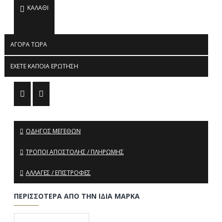
ΚΑΛΆΘΙ
ΑΓΟΡΆ ΤΏΡΑ
ΈΧΕΤΕ ΚΆΠΟΙΑ ΕΡΏΤΗΣΗ
ΟΔΗΓΌΣ ΜΕΓΕΘΏΝ
ΤΡΌΠΟΙ ΑΠΟΣΤΟΛΉΣ / ΠΛΗΡΩΜΉΣ
ΑΛΛΑΓΈΣ / ΕΠΙΣΤΡΟΦΈΣ
ΠΕΡΙΣΣΌΤΕΡΑ ΑΠΌ ΤΗΝ ΊΔΙΑ ΜΆΡΚΑ