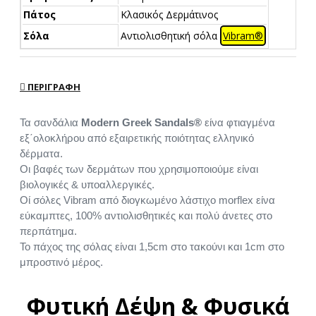
Πάτος
Κλασικός Δερμάτινος
Σόλα
Αντιολισθητική σόλα
Vibram®
ΠΕΡΙΓΡΑΦΉ
Τα σανδάλια
Modern Greek Sandals®
είνα φτιαγμένα
εξ΄ολοκλήρου από εξαιρετικής ποιότητας ελληνικό
δέρματα.
Οι βαφές των δερμάτων που χρησιμοποιούμε είναι
βιολογικές & υποαλλεργικές.
Οί σόλες Vibram από διογκωμένο λάστιχο morflex είνα
εύκαμπτες, 100% αντιολισθητικές και πολύ άνετες στο
περπάτημα.
Το πάχος της σόλας είναι 1,5cm στο τακούνι και 1cm στο
μπροστινό μέρος.
Φυτική Δέψη & Φυσικά