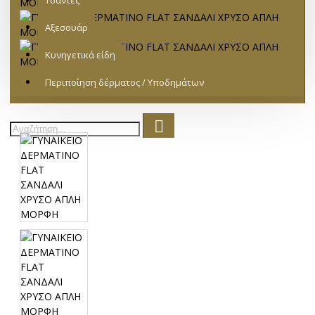
Τσάντες
Αξεσουάρ
Κυνηγετικά είδη
Περιποίηση δέρματος / Υποδημάτων