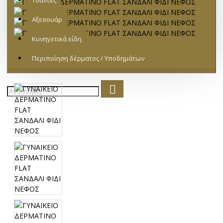
Τσάντες
Αξεσουάρ
Κυνηγετικά είδη
Περιποίηση δέρματος / Υποδημάτων