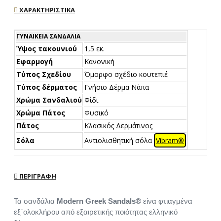
ΧΑΡΑΚΤΗΡΙΣΤΙΚΆ
ΓΥΝΑΙΚΕΊΑ ΣΑΝΔΆΛΙΑ
Ύψος τακουνιού
1,5 εκ.
Εφαρμογή
Κανονική
Τύπος Σχεδίου
Όμορφο σχέδιο κουτεπιέ
Τύπος δέρματος
Γνήσιο Δέρμα Νάπα
Χρώμα Σανδαλιού
Φίδι
Χρώμα Πάτος
Φυσικό
Πάτος
Κλασικός Δερμάτινος
Σόλα
Αντιολισθητική σόλα
Vibram®
ΠΕΡΙΓΡΑΦΉ
Τα σανδάλια
Modern Greek Sandals®
είνα φτιαγμένα
εξ΄ολοκλήρου από εξαιρετικής ποιότητας ελληνικό