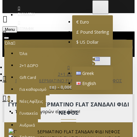
€
EURO
EUR
ΣΎΝΔΕΣΗ
€
Euro
ΕΓΓΡΑΦΉ
Menu
£
Pound Sterling
$
US Dollar
Όλα
Όλα
GREEK
2+1 ΔΩΡΟ
Greek
2+1 ΔΩΡΟ
Gift Card
ΓΥΝΑΙΚΕΙΟ ΔΕΡΜΑΤΙΝΟ FLAT ΣΑΝΔΑΛΙ ΦΙΔΙ ΝΕΦΟΣ
English
0 προϊόν(τα) - 0,00€
Για καθαρισμό
0
Νέες Αφίξεις
ΓΥΝΑΙΚΕΙΟ ΔΕΡΜΑΤΙΝΟ FLAT ΣΑΝΔΑΛΙ ΦΙΔΙ
Το καλάθι αγορών είναι άδειο!
ΝΕΦΟΣ
Γυναικεία
Ανδρικά