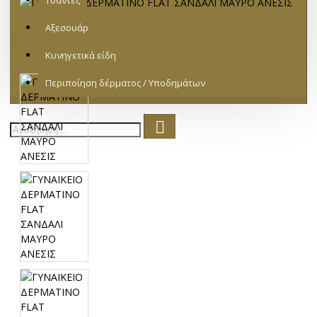
Τσάντες
Αξεσουάρ
Κυνηγετικά είδη
Περιποίηση δέρματος / Υποδημάτων