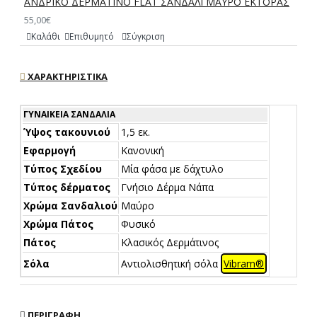
ΑΝΔΡΙΚΟ ΔΕΡΜΑΤΙΝΟ FLAT ΣΑΝΔΑΛΙ ΜΑΥΡΟ ΕΚΤΟΡΑΣ
55,00€
Καλάθι
Επιθυμητό
Σύγκριση
ΧΑΡΑΚΤΗΡΙΣΤΙΚΆ
ΓΥΝΑΙΚΕΊΑ ΣΑΝΔΆΛΙΑ
Ύψος τακουνιού
1,5 εκ.
Εφαρμογή
Κανονική
Τύπος Σχεδίου
Μία φάσα με δάχτυλο
Τύπος δέρματος
Γνήσιο Δέρμα Νάπα
Χρώμα Σανδαλιού
Μαύρο
Χρώμα Πάτος
Φυσικό
Πάτος
Κλασικός Δερμάτινος
Σόλα
Αντιολισθητική σόλα
Vibram®
ΠΕΡΙΓΡΑΦΉ