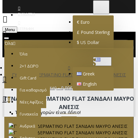
€
EURO
EUR
ΣΎΝΔΕΣΗ
€
Euro
ΕΓΓΡΑΦΉ
Menu
£
Pound Sterling
$
US Dollar
Όλα
Όλα
GREEK
2+1 ΔΩΡΟ
Greek
ΓΥΝΑΙΚΕΙΟ ΔΕΡΜΑΤΙΝΟ FLAT ΣΑΝΔΑΛΙ ΜΑΥΡΟ ΑΝΕΣΙΣ
Gift Card
English
0 προϊόν(τα) - 0,00€
Για καθαρισμό
ΓΥΝΑΙΚΕΙΟ ΔΕΡΜΑΤΙΝΟ FLAT ΣΑΝΔΑΛΙ ΜΑΥΡΟ
0
Νέες Αφίξεις
ΑΝΕΣΙΣ
Το καλάθι αγορών είναι άδειο!
Γυναικεία
Ανδρικά