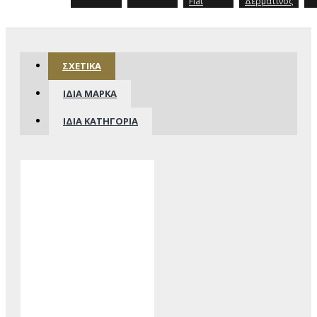
Flat
Δερμάτινος
ΣΧΕΤΙΚΆ
ΊΔΙΑ ΜΆΡΚΑ
ΊΔΙΑ ΚΑΤΗΓΟΡΊΑ