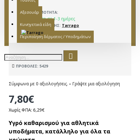
Τσάντες
Αξεσουάρ
ΔΙΑΘΕΣΙΜΌΤΗΤΑ:
Παράδοση σε 1-3 ημέρες
Κυνηγετικά είδη
Tarrago
ΚΑΤΑΣΚΕΥΑΣΤΉΣ:
15282017
ΜΟΝΤΈΛΟ:
Περιποίηση δέρματος / Υποδημάτων
ΠΡΟΒΟΛΈΣ: 5429
Σύμφωνα με 0 αξιολογήσεις.
-
Γράψτε μια αξιολόγηση
7,80€
Χωρίς ΦΠΑ: 6,29€
Υγρό καθαρισμού για αθλητικά
υποδήματα, κατάλληλο για όλα τα
χρώματα.