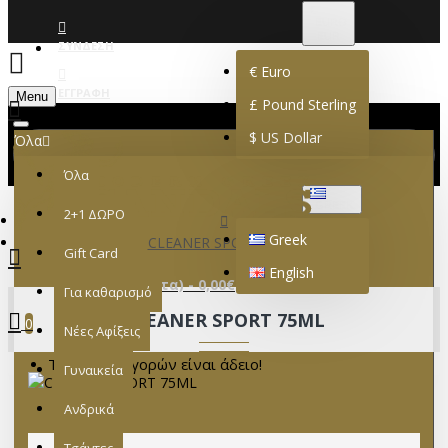
€
EURO
EUR
ΣΎΝΔΕΣΗ
€
Euro
ΕΓΓΡΑΦΉ
Menu
£
Pound Sterling
$
US Dollar
Όλα
Όλα
GREEK
2+1 ΔΩΡΟ
Greek
CLEANER SPORT 75ML
Gift Card
English
0 προϊόν(τα) - 0,00€
Για καθαρισμό
CLEANER SPORT 75ML
0
Νέες Αφίξεις
Το καλάθι αγορών είναι άδειο!
Γυναικεία
Ανδρικά