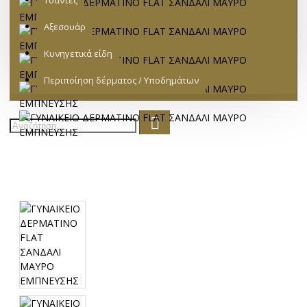
Τσάντες
Αξεσουάρ
Κυνηγετικά είδη
Περιποίηση δέρματος / Υποδημάτων