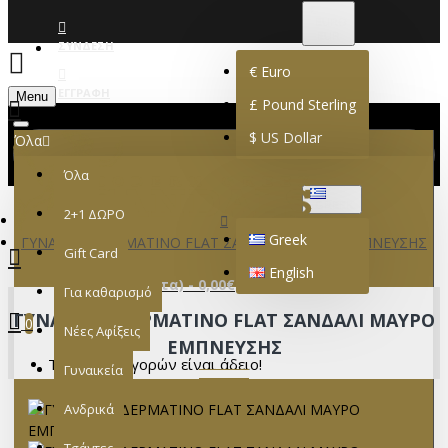
€
EURO
EUR
ΣΎΝΔΕΣΗ
€
Euro
ΕΓΓΡΑΦΉ
Menu
£
Pound Sterling
$
US Dollar
Όλα
Όλα
GREEK
2+1 ΔΩΡΟ
Greek
ΓΥΝΑΙΚΕΙΟ ΔΕΡΜΑΤΙΝΟ FLAT ΣΑΝΔΑΛΙ ΜΑΥΡΟ ΕΜΠΝΕΥΣΗΣ
Gift Card
English
0 προϊόν(τα) - 0,00€
Για καθαρισμό
ΓΥΝΑΙΚΕΙΟ ΔΕΡΜΑΤΙΝΟ FLAT ΣΑΝΔΑΛΙ ΜΑΥΡΟ
0
Νέες Αφίξεις
ΕΜΠΝΕΥΣΗΣ
Το καλάθι αγορών είναι άδειο!
Γυναικεία
Ανδρικά