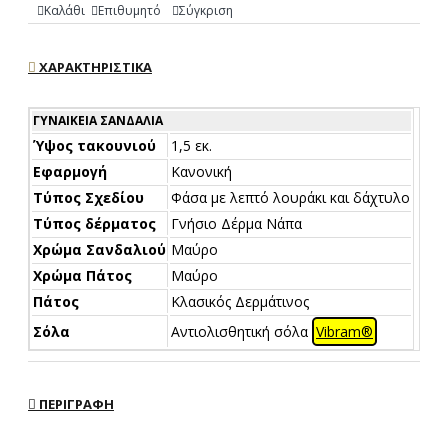
Καλάθι
Επιθυμητό
Σύγκριση
ΧΑΡΑΚΤΗΡΙΣΤΙΚΆ
ΓΥΝΑΙΚΕΊΑ ΣΑΝΔΆΛΙΑ
Ύψος τακουνιού
1,5 εκ.
Εφαρμογή
Κανονική
Τύπος Σχεδίου
Φάσα με λεπτό λουράκι και δάχτυλο
Τύπος δέρματος
Γνήσιο Δέρμα Νάπα
Χρώμα Σανδαλιού
Μαύρο
Χρώμα Πάτος
Μαύρο
Πάτος
Κλασικός Δερμάτινος
Σόλα
Αντιολισθητική σόλα
Vibram®
ΠΕΡΙΓΡΑΦΉ