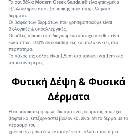
Τα σανδάλια
Modern Greek Sandals®
είνα φτιαγμένα
εξ΄ολοκλήρου από εξαιρετικής ποιότητας ελληνικό
δέρματα.
Οι βαφές των δερμάτων που χρησιμοποιούμε είναι
βιολογικές & υποαλλεργικές.
Οί σόλες Vibram από διογκωμένο λάστιχο morflex είνα
εύκαμπτες, 100% αντιολισθητικές και πολύ άνετες στο
περπάτημα.
Το πάχος της σόλας είναι 1,5cm στο τακούνι και 1cm στο
μπροστινό μέρος.
Φυτική Δέψη & Φυσικά
Δέρματα
Η σημαντικότερη όμως ιδιότητα ενός δέρματος που έχει
βαφτεί και επεξεργαστεί βιολογικά, είναι ότι το δέρμα με το
πέρασμα του
χρόνου όχι μόνο δεν καταστρέφεται, αλλά αποκτά μια