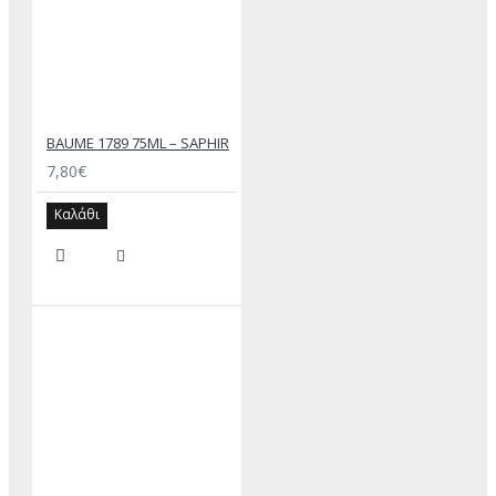
BAUME 1789 75ML – SAPHIR
7,80€
Καλάθι