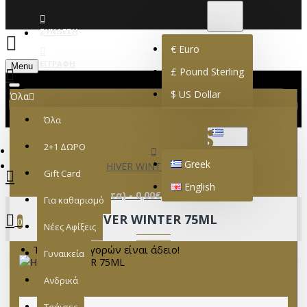
€
EURO
EUR
ΣΎΝΔΕΣΗ
€
Euro
ΕΓΓΡΑΦΉ
Menu
£
Pound Sterling
$
US Dollar
Όλα
Όλα
GREEK
2+1 ΔΩΡΟ
Greek
HIVER WINTER 75ML
Gift Card
English
0 προϊόν(τα) - 0,00€
Για καθαρισμό
HIVER WINTER 75ML
0
Νέες Αφίξεις
Το καλάθι αγορών είναι άδειο!
Γυναικεία
Ανδρικά