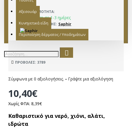
Τσάντες
Αξεσουάρ
ΔΙΑΘΕΣΙΜΌΤΗΤΑ:
Παράδοση σε 1-3 ημέρες
Κυνηγετικά είδη
Saphir
ΚΑΤΑΣΚΕΥΑΣΤΉΣ:
15281007
ΜΟΝΤΈΛΟ:
Περιποίηση δέρματος / Υποδημάτων
ΠΡΟΒΟΛΈΣ: 3789
Σύμφωνα με 0 αξιολογήσεις.
-
Γράψτε μια αξιολόγηση
10,40€
Χωρίς ΦΠΑ: 8,39€
Καθαριστικό για νερό, χιόνι, αλάτι,
ιδρώτα