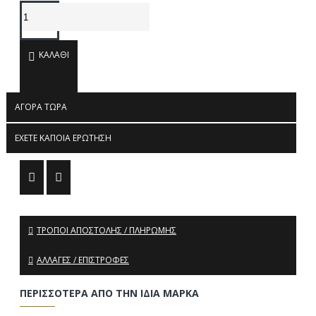
ΚΑΛΆΘΙ
ΑΓΟΡΆ ΤΏΡΑ
ΈΧΕΤΕ ΚΆΠΟΙΑ ΕΡΏΤΗΣΗ
ΤΡΌΠΟΙ ΑΠΟΣΤΟΛΉΣ / ΠΛΗΡΩΜΉΣ
ΑΛΛΑΓΈΣ / ΕΠΙΣΤΡΟΦΈΣ
ΠΕΡΙΣΣΌΤΕΡΑ ΑΠΌ ΤΗΝ ΊΔΙΑ ΜΆΡΚΑ