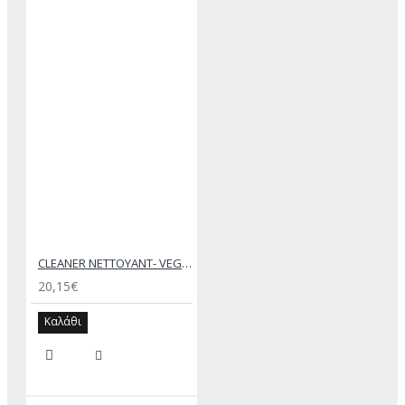
CLEANER NETTOYANT- VEGETAL ORIGIN – SAPHIR MEDAILLE D’OR
20,15€
Καλάθι