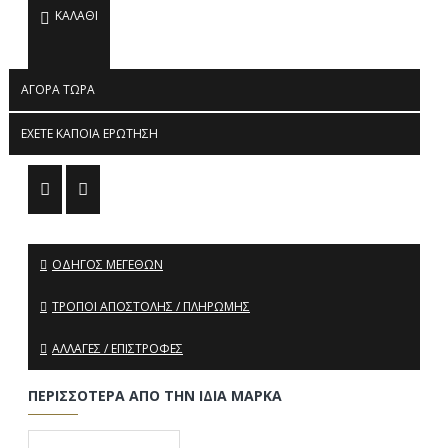
ΚΑΛΆΘΙ
ΑΓΟΡΆ ΤΏΡΑ
ΈΧΕΤΕ ΚΆΠΟΙΑ ΕΡΏΤΗΣΗ
ΟΔΗΓΌΣ ΜΕΓΕΘΏΝ
ΤΡΌΠΟΙ ΑΠΟΣΤΟΛΉΣ / ΠΛΗΡΩΜΉΣ
ΑΛΛΑΓΈΣ / ΕΠΙΣΤΡΟΦΈΣ
ΠΕΡΙΣΣΌΤΕΡΑ ΑΠΌ ΤΗΝ ΊΔΙΑ ΜΆΡΚΑ