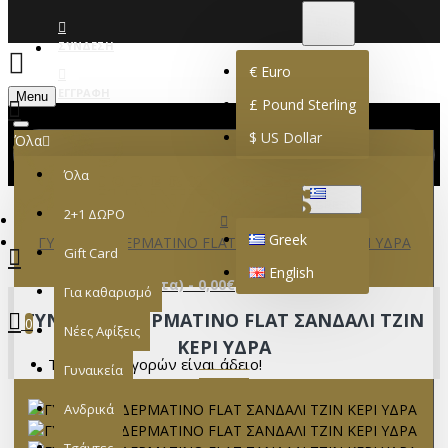
€
EURO
EUR
ΣΎΝΔΕΣΗ
€
Euro
ΕΓΓΡΑΦΉ
Menu
£
Pound Sterling
$
US Dollar
Όλα
Όλα
GREEK
2+1 ΔΩΡΟ
Greek
ΓΥΝΑΙΚΕΙΟ ΔΕΡΜΑΤΙΝΟ FLAT ΣΑΝΔΑΛΙ ΤΖΙΝ ΚΕΡΙ ΥΔΡΑ
Gift Card
English
0 προϊόν(τα) - 0,00€
Για καθαρισμό
ΓΥΝΑΙΚΕΙΟ ΔΕΡΜΑΤΙΝΟ FLAT ΣΑΝΔΑΛΙ ΤΖΙΝ
0
Νέες Αφίξεις
ΚΕΡΙ ΥΔΡΑ
Το καλάθι αγορών είναι άδειο!
Γυναικεία
Ανδρικά