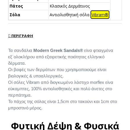
Πάτος
Κλασικός Δερμάτινος
Σόλα
Αντιολισθητική σόλα
Vibram®
ΠΕΡΙΓΡΑΦΉ
Τα σανδάλια
Modern Greek Sandals®
είνα φτιαγμένα
εξ΄ολοκλήρου από εξαιρετικής ποιότητας ελληνικό
δέρματα.
Οι βαφές των δερμάτων που χρησιμοποιούμε είναι
βιολογικές & υποαλλεργικές.
Οί σόλες Vibram από διογκωμένο λάστιχο morflex είνα
εύκαμπτες, 100% αντιολισθητικές και πολύ άνετες στο
περπάτημα.
Το πάχος της σόλας είναι 1,5cm στο τακούνι και 1cm στο
μπροστινό μέρος.
Φυτική Δέψη & Φυσικά