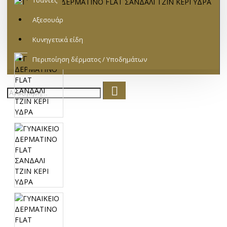
Τσάντες
Αξεσουάρ
Κυνηγετικά είδη
Περιποίηση δέρματος / Υποδημάτων