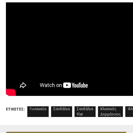
ΕΤΙΚΈΤΕΣ:
Γυναικεία
Σανδάλια
Σανδάλια
Κλασικός
Φλ
Flat
Δερμάτινος