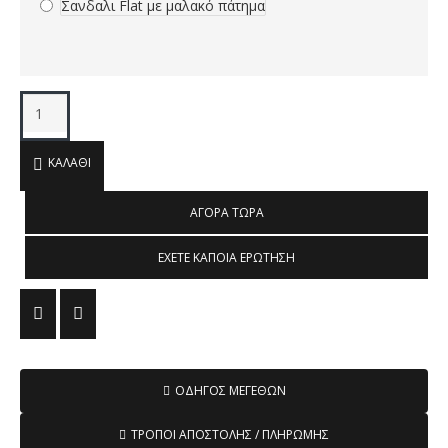
Σανδαλι Flat με μαλακό πάτημα
ΚΑΛΆΘΙ
ΑΓΟΡΆ ΤΏΡΑ
ΈΧΕΤΕ ΚΆΠΟΙΑ ΕΡΏΤΗΣΗ
ΟΔΗΓΌΣ ΜΕΓΕΘΏΝ
ΤΡΌΠΟΙ ΑΠΟΣΤΟΛΉΣ / ΠΛΗΡΩΜΉΣ