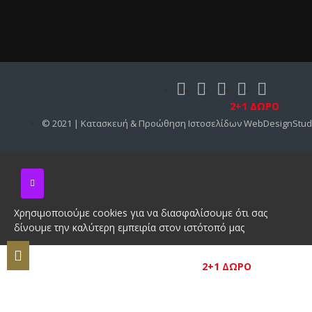
2+1 ΔΩΡΟ
2+1 ΔΩΡΟ
2+1 ΔΩΡΟ
2+1 ΔΩΡΟ
2+1 ΔΩΡΟ
© 2021 | Κατασκευή & Προώθηση Ιστοσελίδων WebDesignStud
Χρησιμοποιούμε cookies για να διασφαλίσουμε ότι σας
δίνουμε την καλύτερη εμπειρία στον ιστότοπό μας
2+1 ΔΩΡΟ