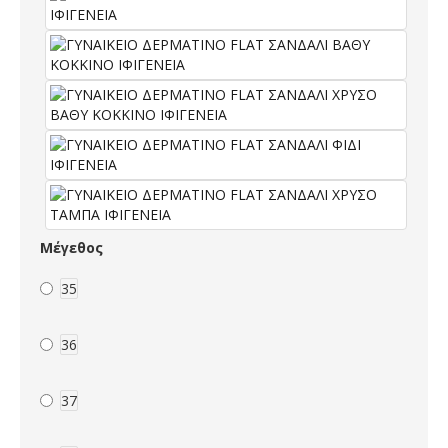
Μέγεθος
35
36
37