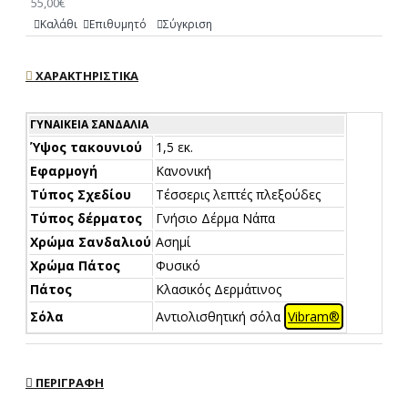
55,00€
Καλάθι
Επιθυμητό
Σύγκριση
ΧΑΡΑΚΤΗΡΙΣΤΙΚΆ
ΓΥΝΑΙΚΕΊΑ ΣΑΝΔΆΛΙΑ
Ύψος τακουνιού
1,5 εκ.
Εφαρμογή
Κανονική
Τύπος Σχεδίου
Τέσσερις λεπτές πλεξούδες
Τύπος δέρματος
Γνήσιο Δέρμα Νάπα
Χρώμα Σανδαλιού
Ασημί
Χρώμα Πάτος
Φυσικό
Πάτος
Κλασικός Δερμάτινος
Σόλα
Αντιολισθητική σόλα
Vibram®
ΠΕΡΙΓΡΑΦΉ