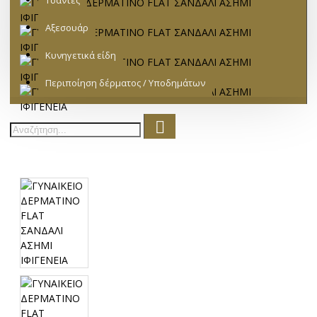
Τσάντες
Αξεσουάρ
Κυνηγετικά είδη
Περιποίηση δέρματος / Υποδημάτων