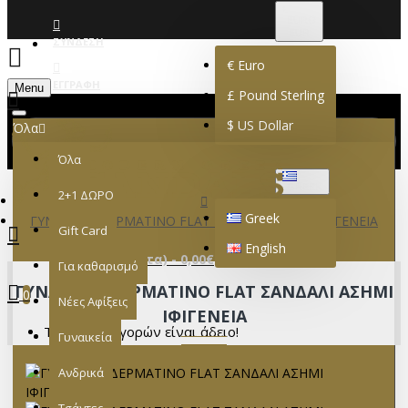
€
EURO
EUR
ΣΎΝΔΕΣΗ
€
Euro
ΕΓΓΡΑΦΉ
Menu
£
Pound Sterling
$
US Dollar
Όλα
Όλα
GREEK
2+1 ΔΩΡΟ
Greek
ΓΥΝΑΙΚΕΙΟ ΔΕΡΜΑΤΙΝΟ FLAT ΣΑΝΔΑΛΙ ΑΣΗΜΙ ΙΦΙΓΕΝΕΙΑ
Gift Card
English
0 προϊόν(τα) - 0,00€
Για καθαρισμό
ΓΥΝΑΙΚΕΙΟ ΔΕΡΜΑΤΙΝΟ FLAT ΣΑΝΔΑΛΙ ΑΣΗΜΙ
0
Νέες Αφίξεις
ΙΦΙΓΕΝΕΙΑ
Το καλάθι αγορών είναι άδειο!
Γυναικεία
Ανδρικά