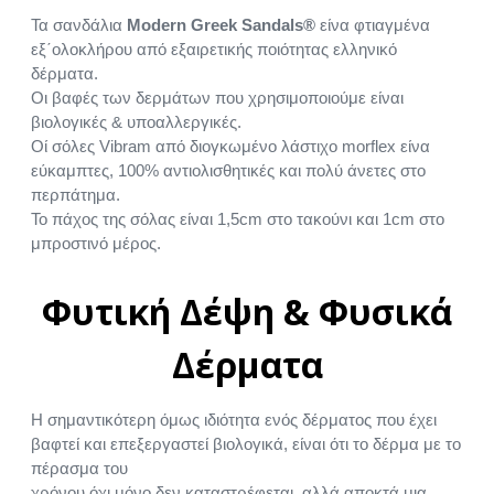
Τα σανδάλια
Modern Greek Sandals®
είνα φτιαγμένα
εξ΄ολοκλήρου από εξαιρετικής ποιότητας ελληνικό
δέρματα.
Οι βαφές των δερμάτων που χρησιμοποιούμε είναι
βιολογικές & υποαλλεργικές.
Οί σόλες Vibram από διογκωμένο λάστιχο morflex είνα
εύκαμπτες, 100% αντιολισθητικές και πολύ άνετες στο
περπάτημα.
Το πάχος της σόλας είναι 1,5cm στο τακούνι και 1cm στο
μπροστινό μέρος.
Φυτική Δέψη & Φυσικά
Δέρματα
Η σημαντικότερη όμως ιδιότητα ενός δέρματος που έχει
βαφτεί και επεξεργαστεί βιολογικά, είναι ότι το δέρμα με το
πέρασμα του
χρόνου όχι μόνο δεν καταστρέφεται, αλλά αποκτά μια