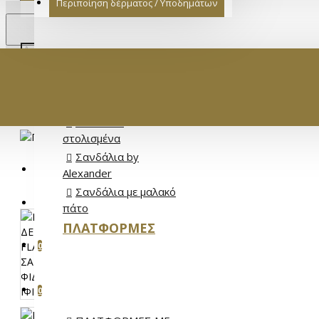
Περιποίηση δέρματος / Υποδημάτων
€
ΓΥΝΑΙΚΕΙ
EURO
EUR
Σανδάλια Full
Leather
Σανδάλια Flat
Σανδάλια
στολισμένα
Σανδάλια by
ΕΊΣΟΔΟΣ
Alexander
Σανδάλια με μαλακό
ΕΓΓΡΑΦΉ
πάτο
ΠΛΑΤΦΌΡΜΕΣ
ΑΓΑΠΗΜΈΝΑ
0
ΣΎΓΚΡΙΣΗ ΠΡΟΪΌΝΤΩΝ
0