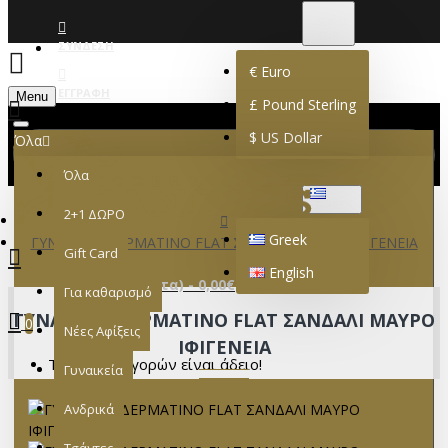
€
EURO
EUR
ΣΎΝΔΕΣΗ
€
Euro
ΕΓΓΡΑΦΉ
Menu
£
Pound Sterling
$
US Dollar
Όλα
Όλα
GREEK
2+1 ΔΩΡΟ
Greek
ΓΥΝΑΙΚΕΙΟ ΔΕΡΜΑΤΙΝΟ FLAT ΣΑΝΔΑΛΙ ΜΑΥΡΟ ΙΦΙΓΕΝΕΙΑ
Gift Card
English
0 προϊόν(τα) - 0,00€
Για καθαρισμό
ΓΥΝΑΙΚΕΙΟ ΔΕΡΜΑΤΙΝΟ FLAT ΣΑΝΔΑΛΙ ΜΑΥΡΟ
0
Νέες Αφίξεις
ΙΦΙΓΕΝΕΙΑ
Το καλάθι αγορών είναι άδειο!
Γυναικεία
Ανδρικά