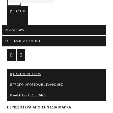
ΚΑΛΆΘΙ
ΑΓΟΡΆ ΤΏΡΑ
ΈΧΕΤΕ ΚΆΠΟΙΑ ΕΡΏΤΗΣΗ
ΟΔΗΓΌΣ ΜΕΓΕΘΏΝ
ΤΡΌΠΟΙ ΑΠΟΣΤΟΛΉΣ / ΠΛΗΡΩΜΉΣ
ΑΛΛΑΓΈΣ / ΕΠΙΣΤΡΟΦΈΣ
ΠΕΡΙΣΣΌΤΕΡΑ ΑΠΌ ΤΗΝ ΊΔΙΑ ΜΆΡΚΑ