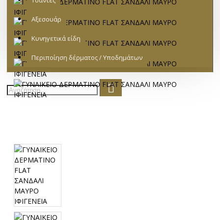
Τσάντες
Αξεσουάρ
Κυνηγετικά είδη
Περιποίηση δέρματος / Υποδημάτων