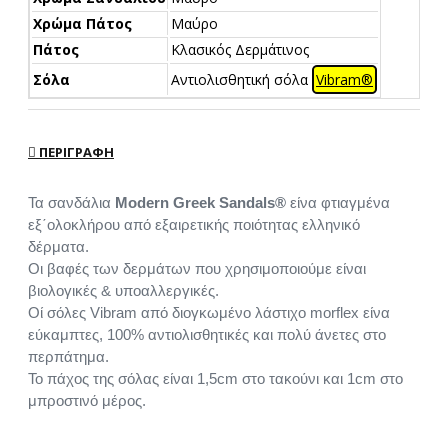
Χρώμα Πάτος
Μαύρο
Πάτος
Κλασικός Δερμάτινος
Σόλα
Αντιολισθητική σόλα
Vibram®
ΠΕΡΙΓΡΑΦΉ
Τα σανδάλια
Modern Greek Sandals®
είνα φτιαγμένα
εξ΄ολοκλήρου από εξαιρετικής ποιότητας ελληνικό
δέρματα.
Οι βαφές των δερμάτων που χρησιμοποιούμε είναι
βιολογικές & υποαλλεργικές.
Οί σόλες Vibram από διογκωμένο λάστιχο morflex είνα
εύκαμπτες, 100% αντιολισθητικές και πολύ άνετες στο
περπάτημα.
Το πάχος της σόλας είναι 1,5cm στο τακούνι και 1cm στο
μπροστινό μέρος.