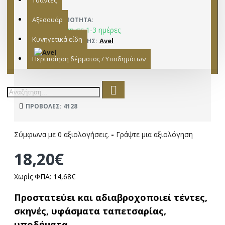
Τσάντες
Αξεσουάρ
ΔΙΑΘΕΣΙΜΌΤΗΤΑ:
Παράδοση σε 1-3 ημέρες
Κυνηγετικά είδη
Avel
ΚΑΤΑΣΚΕΥΑΣΤΉΣ:
15321004
ΜΟΝΤΈΛΟ:
Περιποίηση δέρματος / Υποδημάτων
ΠΡΟΒΟΛΈΣ: 4128
Σύμφωνα με 0 αξιολογήσεις.
-
Γράψτε μια αξιολόγηση
18,20€
Χωρίς ΦΠΑ: 14,68€
Προστατεύει και αδιαβροχοποιεί τέντες,
σκηνές, υφάσματα ταπετσαρίας,
υποδήματα.