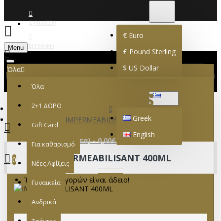
€
EURO
EUR
ΣΎΝΔΕΣΗ
€
Euro
ΕΓΓΡΑΦΉ
Menu
£
Pound Sterling
$
US Dollar
Όλα
Όλα
GREEK
2+1 ΔΩΡΟ
Greek
IMPERMEABILISANT 400ML
Gift Card
English
0 προϊόν(τα) - 0,00€
Για καθαρισμό
IMPERMEABILISANT 400ML
0
Νέες Αφίξεις
Το καλάθι αγορών είναι άδειο!
Γυναικεία
Ανδρικά