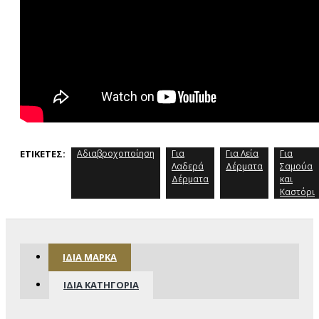
ΕΤΙΚΈΤΕΣ:
Αδιαβροχοποίηση
Για
Για Λεία
Για
Λαδερά
Δέρματα
Σαμούα
Δέρματα
και
Καστόρι
ΊΔΙΑ ΜΆΡΚΑ
ΊΔΙΑ ΚΑΤΗΓΟΡΊΑ