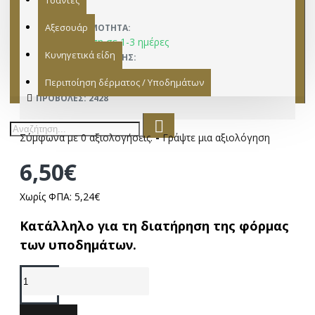
Τσάντες
Αξεσουάρ
ΔΙΑΘΕΣΙΜΌΤΗΤΑ:
Παράδοση σε 1-3 ημέρες
Κυνηγετικά είδη
ΚΑΤΑΣΚΕΥΑΣΤΉΣ:
15401002
ΜΟΝΤΈΛΟ:
Περιποίηση δέρματος / Υποδημάτων
ΠΡΟΒΟΛΈΣ: 2428
Σύμφωνα με 0 αξιολογήσεις.
-
Γράψτε μια αξιολόγηση
6,50€
Χωρίς ΦΠΑ: 5,24€
Κατάλληλο για τη διατήρηση της φόρμας
των υποδημάτων.