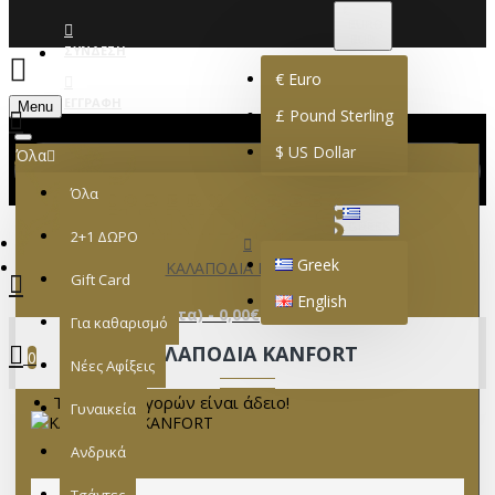
€
EURO
EUR
ΣΎΝΔΕΣΗ
€
Euro
ΕΓΓΡΑΦΉ
Menu
£
Pound Sterling
$
US Dollar
Όλα
Όλα
GREEK
2+1 ΔΩΡΟ
Greek
ΚΑΛΑΠΟΔΙΑ KANFORT
Gift Card
English
0 προϊόν(τα) - 0,00€
Για καθαρισμό
ΚΑΛΑΠΟΔΙΑ KANFORT
0
Νέες Αφίξεις
Το καλάθι αγορών είναι άδειο!
Γυναικεία
Ανδρικά