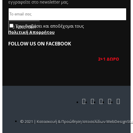
εγγραφείτε στο newsletter μας.
Έχω διαβάσει και αποδέχομαι τους
ΑΠΟΣΤΟΛΉ
Πολιτική Απορρήτου
FOLLOW US ON FACEBOOK
2+1 ΔΩΡΟ
2+1 ΔΩΡΟ
2+1 ΔΩΡΟ
2+1 ΔΩΡΟ
2+1 ΔΩΡΟ
© 2021 | Κατασκευή & Προώθηση Ιστοσελίδων WebDesignStu