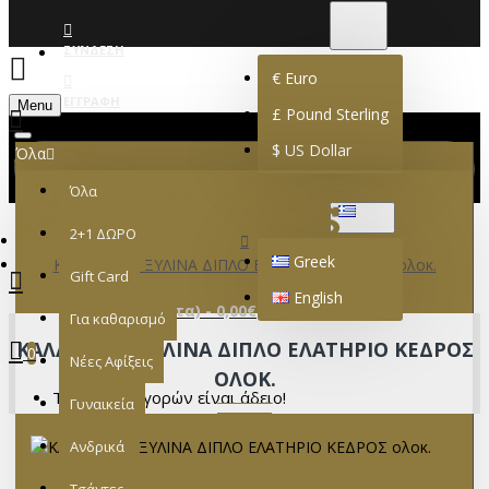
€
EURO
EUR
ΣΎΝΔΕΣΗ
€
Euro
ΕΓΓΡΑΦΉ
Menu
£
Pound Sterling
$
US Dollar
Όλα
Όλα
GREEK
2+1 ΔΩΡΟ
Greek
ΚΑΛΑΠΟΔΙΑ ΞΥΛΙΝΑ ΔΙΠΛΟ ΕΛΑΤΗΡΙΟ ΚΕΔΡΟΣ ολοκ.
Gift Card
English
0 προϊόν(τα) - 0,00€
Για καθαρισμό
ΚΑΛΑΠΟΔΙΑ ΞΥΛΙΝΑ ΔΙΠΛΟ ΕΛΑΤΗΡΙΟ ΚΕΔΡΟΣ
0
Νέες Αφίξεις
ΟΛΟΚ.
Το καλάθι αγορών είναι άδειο!
Γυναικεία
Ανδρικά