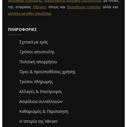
γυναικεία σανδάλια
,
χειροποίητα ανδρικά παπούτσια
, με σόλες
της εταιρείας
Vibram
, όπως και
δερμάτινες τσάντες
αλλά και
μεγάλα μεγέθη σανδάλια
.
ΠΛΗΡΟΦΟΡΊΕΣ
Σχετικά με εμάς
Τρόποι αποστολής
Πολιτική απορρήτου
Όροι & προϋποθέσεις χρήσης
Τρόποι πληρωμής
Αλλαγές & Επιστροφές
Ασφάλεια συναλλαγών
Καθαρισμός & Περιποίηση
Η Ιστορία της Vibram