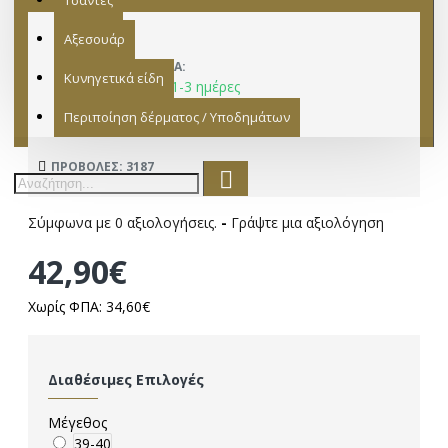
Τσάντες
Αξεσουάρ
ΔΙΑΘΕΣΙΜΌΤΗΤΑ:
Κυνηγετικά είδη
Παράδοση σε 1-3 ημέρες
ΚΑΤΑΣΚΕΥΑΣΤΉΣ:
Περιποίηση δέρματος / Υποδημάτων
15402004
ΜΟΝΤΈΛΟ:
ΠΡΟΒΟΛΈΣ: 3187
Σύμφωνα με 0 αξιολογήσεις.
-
Γράψτε μια αξιολόγηση
42,90€
Χωρίς ΦΠΑ: 34,60€
Διαθέσιμες Επιλογές
Μέγεθος
39-40