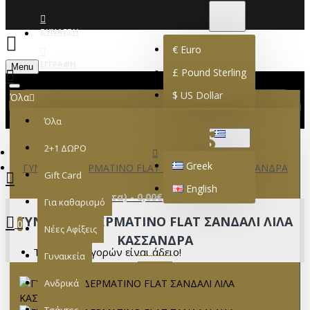
€
EURO
EUR
ΣΎΝΔΕΣΗ
€
Euro
ΕΓΓΡΑΦΉ
Menu
£
Pound Sterling
$
US Dollar
Όλα
Όλα
GREEK
2+1 ΔΩΡΟ
Greek
ΓΥΝΑΙΚΕΙΟ ΔΕΡΜΑΤΙΝΟ FLAT ΣΑΝΔΑΛΙ ΛΙΛΑ ΚΑΣΣΑΝΔΡΑ
Gift Card
English
0 προϊόν(τα) - 0,00€
Για καθαρισμό
ΓΥΝΑΙΚΕΙΟ ΔΕΡΜΑΤΙΝΟ FLAT ΣΑΝΔΑΛΙ ΛΙΛΑ
0
Νέες Αφίξεις
ΚΑΣΣΑΝΔΡΑ
Το καλάθι αγορών είναι άδειο!
Γυναικεία
Ανδρικά