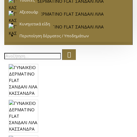
Τσάντες
Αξεσουάρ
Κυνηγετικά είδη
Περιποίηση δέρματος / Υποδημάτων