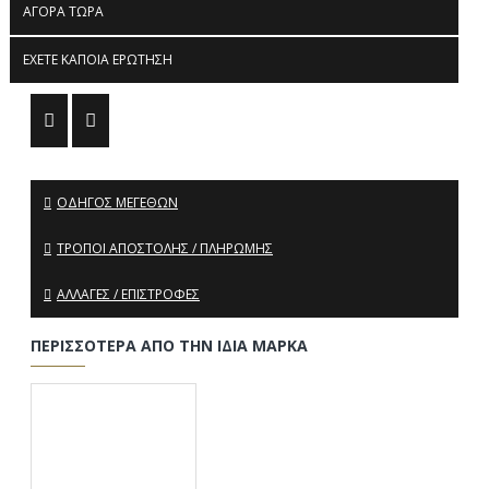
ΑΓΟΡΆ ΤΏΡΑ
ΈΧΕΤΕ ΚΆΠΟΙΑ ΕΡΏΤΗΣΗ
ΟΔΗΓΌΣ ΜΕΓΕΘΏΝ
ΤΡΌΠΟΙ ΑΠΟΣΤΟΛΉΣ / ΠΛΗΡΩΜΉΣ
ΑΛΛΑΓΈΣ / ΕΠΙΣΤΡΟΦΈΣ
ΠΕΡΙΣΣΌΤΕΡΑ ΑΠΌ ΤΗΝ ΊΔΙΑ ΜΆΡΚΑ