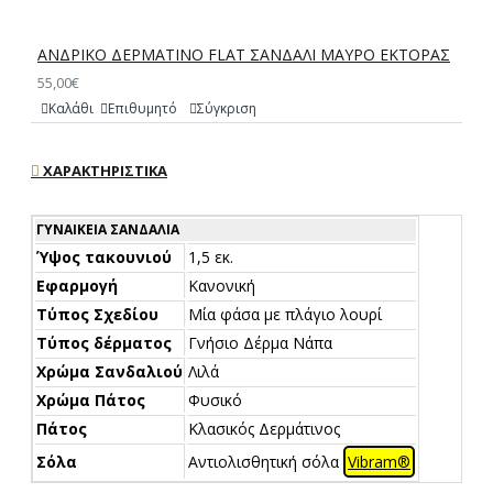
ΑΝΔΡΙΚΟ ΔΕΡΜΑΤΙΝΟ FLAT ΣΑΝΔΑΛΙ ΜΑΥΡΟ ΕΚΤΟΡΑΣ
55,00€
Καλάθι
Επιθυμητό
Σύγκριση
ΧΑΡΑΚΤΗΡΙΣΤΙΚΆ
ΓΥΝΑΙΚΕΊΑ ΣΑΝΔΆΛΙΑ
Ύψος τακουνιού
1,5 εκ.
Εφαρμογή
Κανονική
Τύπος Σχεδίου
Μία φάσα με πλάγιο λουρί
Τύπος δέρματος
Γνήσιο Δέρμα Νάπα
Χρώμα Σανδαλιού
Λιλά
Χρώμα Πάτος
Φυσικό
Πάτος
Κλασικός Δερμάτινος
Σόλα
Αντιολισθητική σόλα
Vibram®